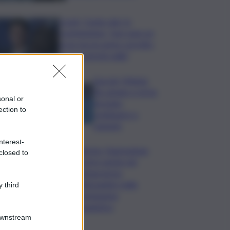
Covid, ‘Conte-day’ in
commissione: “non sono un
eroe ma un uomo corretto,
non troverete nulla”
Guccini, Meloni:
l’ho amato e mi ha
sonal or
formato,
ection to
continuerò a
cantarlo
nterest-
Palermo, l’operazione
closed to
Varchi è anche nel
Sottogoverno:
D’Alessandro nella
 third
commissione
Urbanistica
Downstream