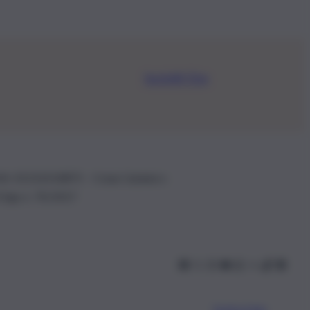
Iscriviti Ora
.IVA: 01153210875 – Cciaa Catania n.
 D.lgs n. 70/2017
Scarica l’app