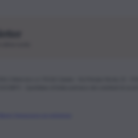
letter
le ultime novità
26 | Ediservice s.r.l. 95126 Catania – Via Principe Nicola, 22 – P
3210875 – Quotidiano di Sicilia usufruisce dei contributi di cui al
Alberto Tregua
Lavora con noi
Gerenza