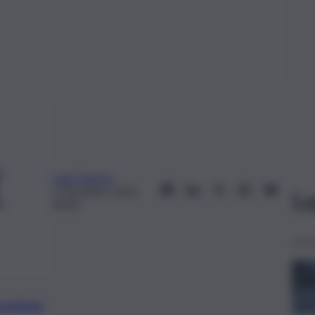
Luigi Solarino
2 Dicembre 2021,
Le
00:30
preferite