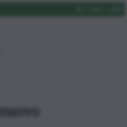
eo
l nuovo