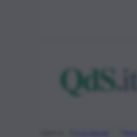
Google
Discover
Fonti 
Seguici su