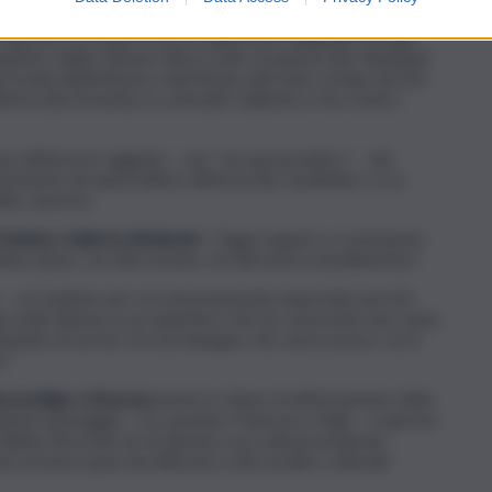
ro immobili
il cui valore, come quello dell’area, è stato
 specifico si tratta: di un ex fabbricato doganale di largo
astero delle Clarisse d’Ara Coeli, tra piazza San Giuseppe
 Scuola dell’infanzia e dal Museo del mare; di due terreni
tteria Lido Armenia, in contrada Calderini, e l’ex Centro
e dell’area in oggetto – per “uso governativo” – dal
erimento da quest’ultimo all’Arma dei Carabinieri, a cui
ella caserma.
 sindaco Italia ha dichiarato
: “Oggi è giunto a conclusione
siamo spesi, con discrezione, sin dal nostro insediamento”.
o – un risultato per noi estremamente importate perché
na sede idonea, in un quartiere che ha conosciuto una vasta
ando di servizi. Era un impegno che avevo preso con il
”.
prestigio a Siracusa
anche in chiave di affermazione della
n questo passaggio – ha concluso Francesco Italia – si aprono
ll’ex idroscalo di via Elorina a usi civili prevedendo
di nuovi spazi da utilizzare a fini sociali e culturali”.