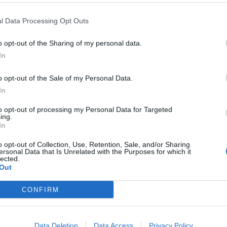
l Data Processing Opt Outs
vinciale dei Carabinieri sorgerà alla Pizzuta
.
o opt-out of the Sharing of my personal data.
che sancisce il passaggio dell’area destinata alla costruzione
In
sa, al Demanio. Si tratta dell’ultimo atto amministrativo di un
o opt-out of the Sale of my Personal Data.
resso lo studio verde di Palazzo Vermexio, alla presenza
In
mandante provinciale dei Carabinieri, colonnello Gabriele
to opt-out of processing my Personal Data for Targeted
ing.
ettore regionale dell’Agenzia del Demanio, Michele Baronti,
In
ello Costa, e dal segretario generale del Comune, Danila
ante.
o opt-out of Collection, Use, Retention, Sale, and/or Sharing
ersonal Data that Is Unrelated with the Purposes for which it
lected.
 un protocollo di intesa e da un accordo attuativo stipulati
Out
Agenzia del demanio rispettivamente nel giugno del 2020 e
CONFIRM
nuova sede dei Vigili del fuoco in fase di completamento)
tri quadrati che il Piano regolatore generale destina già
 e della pubblica sicurezza”.
Data Deletion
Data Access
Privacy Policy