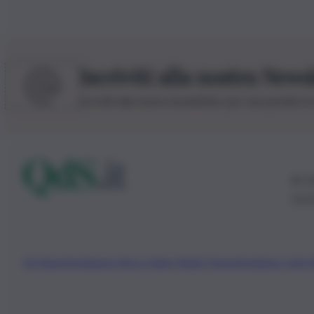
Iscriviti alla nostra News
Iscriviti alla nostra newsletter per non perdere 
© 20
0115
Chi Siamo
Fondazione Etica e Valori Marilù Tregua
Fondatore Carlo 