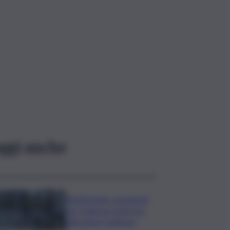
ggi anche
Bitdefender: popolarità
de L’Odissea usata per
diffondere malware