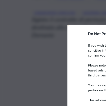
, 
CARABINIERI SIRACUSA
CASERMA CA
Siglato il contratto di permuta
destinata alla costruzione dell
Demanio
Do Not Pr
If you wish 
sensitive in
confirm your
Please note
based ads b
third parties
You may sepa
parties on t
This informa
Participants