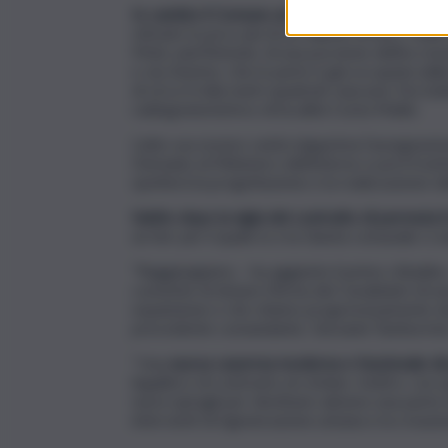
In cambio il Comune aretuseo acquisisce quatt
stimato in poco più di un milione di euro. Nello
Molo sant’Antonio; di una porzione dell’ex mon
e via Zummo, che in parte è già occupata dalla
di circa 4 mila metri quadrati ciascuno: l’ex ba
radiogoniometrico di località Costa Mulini.
L’atto successivo vedrà dapprima l’assegnazion
Demanio al Ministero dell’interno e poi il trasf
spetterà la progettazione e la realizzazione d
Subito dopo la sigla del contratto di permuta il
un iter per il quale io e la Giunta comunale ci 
“Raggiungiamo – ha aggiunto il primo cittadin
consente di dotare l’Arma dei Carabinieri di u
espansione e che stiamo progressivamente dot
precedente comandante, Giovanni Tamborrino
“Una
nuova caserma moderna e funzionale dà 
legalità e di contrasto al crimine. Inoltre, co
nuovi spiragli per destinare almeno una parte de
interventi di rigenerazione urbana e la creazione 