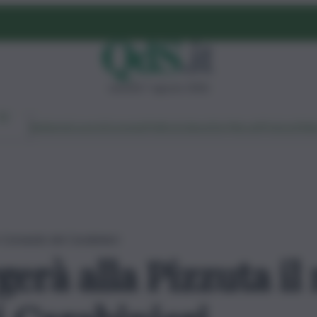
venerdì 7 agosto 2026
Ambiente
Lavoro
Economia
Politica
Cultura
Dai Mercati
Podcast
Vid
o Comando dei Carabinieri
gerà alla Pizzuta i