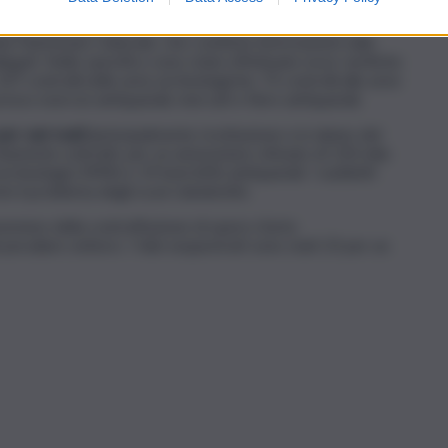
azione di oggetti trafugati. I dati acquisiti nel corso delle
esenti nella Banca Dati dei beni culturali illecitamente
la Patrimonio Culturale, che contiene informazioni sulle
llegati. Nello specifico sono state effettuate nove verifiche
 107 controlli nelle aree archeologiche; 73 controlli alle aree
resso esercizi antiquariali, mercati e fiere antiquariali.
er vari reati
(principalmente ricettazione e in danno del
ecitamente sottratti, per un ammontare stimato di 130 mila
archeologici (94%) e 19 beni (6%) antiquariali. I suddetti
te il problema degli scavi clandestini.
fenomeno della contraffazione di opere d’arte
peculiare settore. I falsi sequestrati sono stati 23 per un