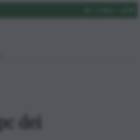
eo
pc dei