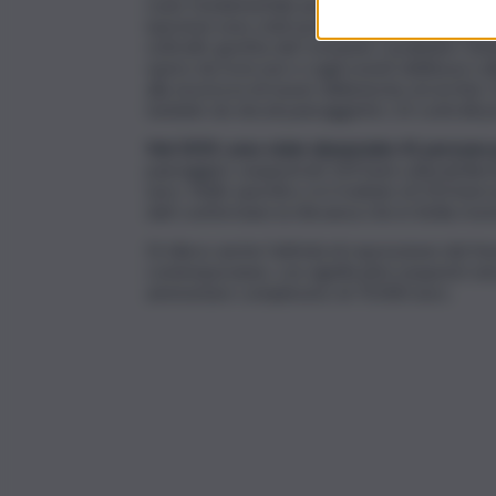
ruolo fondamentale per il contrasto della ricett
ispezioni sono stati poi incrociati con quelli pr
sottratti, gestita dal Comando Carabinieri Tute
opere da ricercare e sugli eventi delittuosi co
alla sicurezza di musei, biblioteche ed archivi;
tutelate da vincoli paesaggistici; 23 controlli p
Nel 2019, sono state denunciate 41 persone p
paesaggio), sequestrati 329 beni culturali ill
euro. Nello specifico si è trattato di 310 beni 
dati confermano la rilevanza che in Sicilia rives
Di rilievo anche l’attività di repressione del 
contemporanee, con significativi sequestri nel 
ammontare complessivo di 70.000 euro.