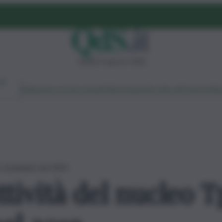
sabato 8 agosto 2026
Ambiente
Lavoro
Economia
Politica
Cultura
Dai Mercati
Podcast
Vid
i Carabinieri nel 2019
ttività del nucleo T