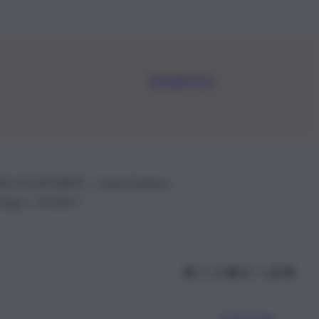
Iscriviti Ora
.IVA: 01153210875 – Cciaa Catania n.
 D.lgs n. 70/2017
Scarica l’app