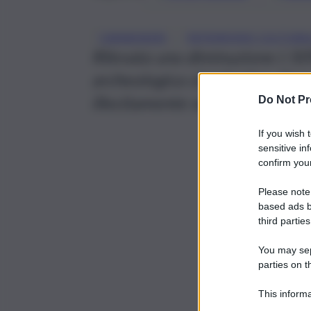
, 
CARABINIERI
PATRIMONIO CULTURA
Rilevata una diminuzione (-50%
archeologica clandestina. Sequ
illecitamente sottratti, per 
Do Not Pr
If you wish 
sensitive in
confirm your
Please note
based ads b
third parties
You may sepa
parties on t
This informa
Participants