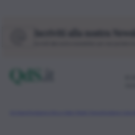
Iscriviti alla nostra News
Iscriviti alla nostra newsletter per non perdere 
© 20
0115
Chi Siamo
Fondazione Etica e Valori Marilù Tregua
Fondatore Carlo 