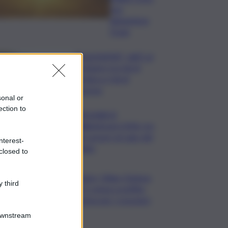
non
abbandona
l’Isola
”DoloViniMiti”: dall’1 al
4 ottobre tra Val di
Cembra e Val di
Fiemme
sonal or
ection to
Mondiali di
Wakeboard 2026: tre
ori azzurri al Lago del
nterest-
Salto
closed to
Calcio, Milan-Chelsea
 third
0-3, prima sconfitta
estiva per i rossoneri
Downstream