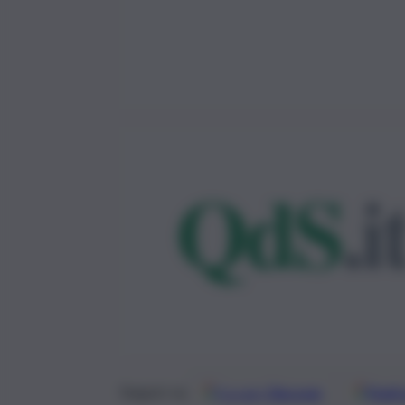
Google
Discover
Fonti 
Seguici su