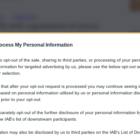
, 
LE
SIRACUSA
) delle segnalazioni di ricerca
estrati 329 beni culturali
un ammontatare di 130mila euro
ocess My Personal Information
to opt-out of the sale, sharing to third parties, or processing of your per
formation for targeted advertising by us, please use the below opt-out s
 selection.
 that after your opt-out request is processed you may continue seeing i
ased on personal information utilized by us or personal information dis
 prior to your opt-out.
rately opt-out of the further disclosure of your personal information by
he IAB’s list of downstream participants.
tion may also be disclosed by us to third parties on the IAB’s List of 
 that may further disclose it to other third parties.