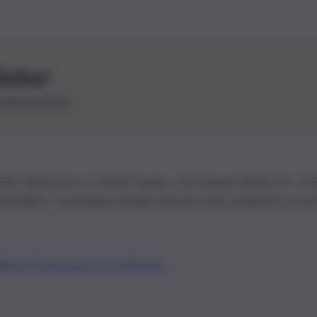
letter
le ultime novità
26 | Ediservice s.r.l. 95126 Catania – Via Principe Nicola, 22 – P
3210875 – Quotidiano di Sicilia usufruisce dei contributi di cui al
Alberto Tregua
Lavora con noi
Gerenza