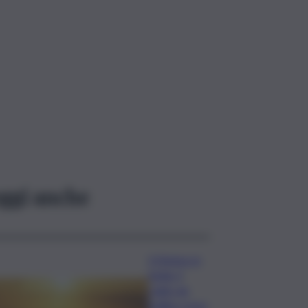
ggi anche
Il Meteo in
Sicilia, il
caldo da
bollino rosso