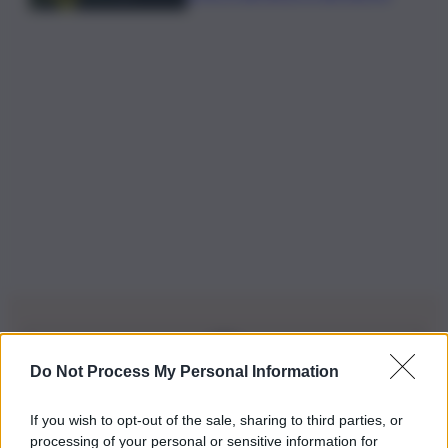
Do Not Process My Personal Information
Iscriviti alla nostra Newsletter
If you wish to opt-out of the sale, sharing to third parties, or
Iscriviti alla nostra newsletter per non perdere le ultime
processing of your personal or sensitive information for