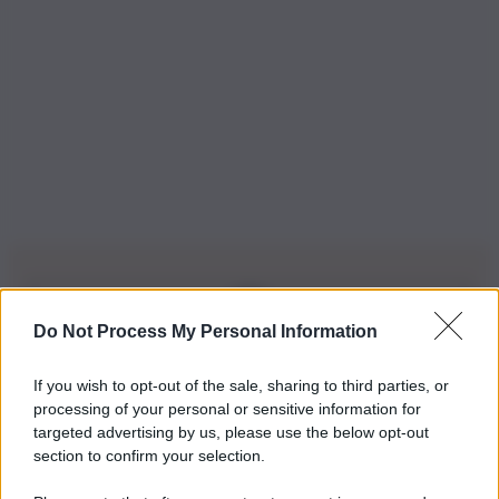
Do Not Process My Personal Information
Iscriviti alla nostra Newsletter
If you wish to opt-out of the sale, sharing to third parties, or
Iscriviti alla nostra newsletter per non perdere le ultime
processing of your personal or sensitive information for
novità
targeted advertising by us, please use the below opt-out
section to confirm your selection.
Iscriviti Ora