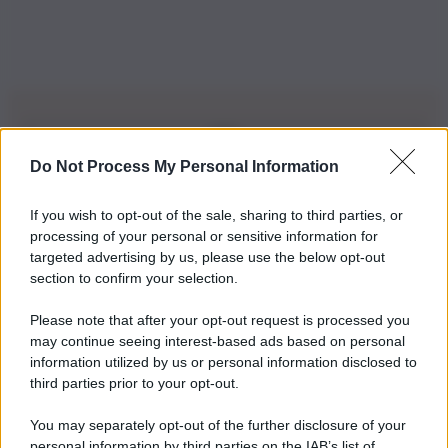
Do Not Process My Personal Information
Iscriviti alla nostra Newsletter
If you wish to opt-out of the sale, sharing to third parties, or
Iscriviti alla nostra newsletter per non perdere le ultime
processing of your personal or sensitive information for
novità
targeted advertising by us, please use the below opt-out
section to confirm your selection.
Iscriviti Ora
Please note that after your opt-out request is processed you
may continue seeing interest-based ads based on personal
information utilized by us or personal information disclosed to
third parties prior to your opt-out.
You may separately opt-out of the further disclosure of your
personal information by third parties on the IAB’s list of