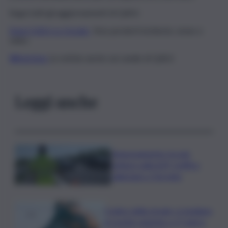
Segui tutti gli aggiornamenti di QdS.it
Segui QdS.it su Google
Non perderti inchieste, news e
video
WhatsApp
Le notizie anche sul canale di QdS.it
Leggi anche
Tamponamento tra più
vetture sulla A29, traffico
rallentato a Torretta
Codice della strada, si studiano
le novità: patente a 17 anni e