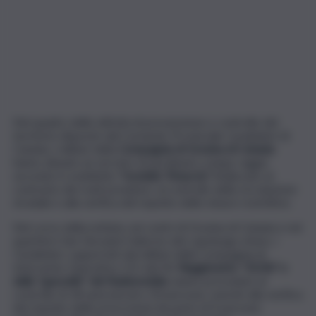
Nel quadro delle attività di prevenzione e controllo del
territorio disposte dal Comando Provinciale Carabinieri di
Catania, i militari della
Compagnia di Gravina di Catania
hanno attuato un servizio straordinario a largo raggio
secondo il cosiddetto
“modello Trinacria”,
finalizzato al
contrasto dei reati predatori, al controllo della circolazione
stradale e alla verifica del rispetto delle misure restrittive.
Nel corso della nottata, nei centri di Gravina di Catania e nel
quartiere San Giovanni Galermo del capoluogo etneo, i
Carabinieri, supportati dai militari della Compagnia di
Intervento Operativo CIO del XII
Reggimento “
Sicilia
” e
dalle “gazzelle” del Radiomobile,
hanno proceduto al
controllo di 18 autoveicoli e 30 persone, nonché alla verifica
del rispetto delle prescrizioni da parte di 9 persone