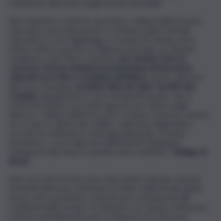
sottoposte alla misura degli arresti domiciliari.
Nel medesimo contesto operativo, i militari della Sezione
Operativa sono intervenuti, su richiesta della Centrale
Operativa, in via Paglialunga, a Gravina di Catania, dove
hanno tratto in arresto, in flagranza di reato, un 45enne,
residente a San Pietro Clarenza,
per tentato furto in
concorso, ferma restando la presunzione di innocenza
valevole ora e fino a condanna definitiva.
L’uomo, già noto
alle forze di polizia,
avrebbe fatto da “palo” ad altri due
complici,
attualmente in corso di identificazione, che si
erano introdotti in un fondo agricolo per rubare degli
attrezzi. I militari dell’Arma, però, lo hanno sorpreso mentre
era in auto in attesa dei sodali e, sulla base degli indizzi
raccolti da verificare in sede giurisdizionale, lo hanno
arrestato e, come disposto dall’Autorità Giudiziaria,
sottoposto alla misura cautelare del cosiddetto
“obbligo di
firma”.
Nel corso del servizio sono state inoltre elevate sanzioni
amministrative per violazioni al Codice della Strada, guida
senza casco protettivo, velocità non commisurata alle
condizioni della strada, circolazione con veicolo sottoposto
a fermo amministrativo per un importo di 2.564 euro.