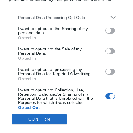
© 2026 | Ediservice s.r.l. 95126 Catania – Via Principe
downstream participants.
Nicola, 22 – P.IVA: 01153210875 – Cciaa Catania n.
Personal Data Processing Opt Outs
This information may also be disclosed by us to third parties
01153210875 – Quotidiano di Sicilia usufruisce dei
on the IAB’s List of Downstream Participants that may further
contributi di cui al D.lgs n. 70/2017
I want to opt-out of the Sharing of my
disclose it to other third parties.
personal data.
Opted In
I want to opt-out of the Sale of my
Personal Data.
Chi Siamo
Opted In
Fondazione Etica e Valori Marilù Tregua
Fondatore Carlo Alberto Tregua
Lavora con noi
I want to opt-out of processing my
Personal Data for Targeted Advertising.
Gerenza
Opted In
I want to opt-out of Collection, Use,
Retention, Sale, and/or Sharing of my
Personal Data that Is Unrelated with the
Purposes for which it was collected.
Opted Out
Scarica l’app
CONFIRM
Privacy Policy
Preferenze Privacy