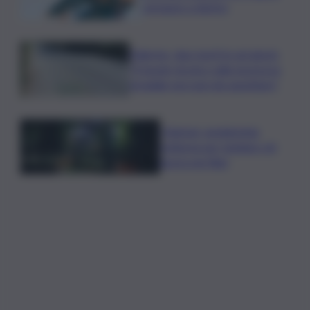
sorpasso a destra
Palermo, due morti in sei giorni:
“Il tavolo tecnico sulla sicurezza
stradale non può più aspettare”
I Barisei: vendemmia
notturna per tutelare chi
lavora nei filari