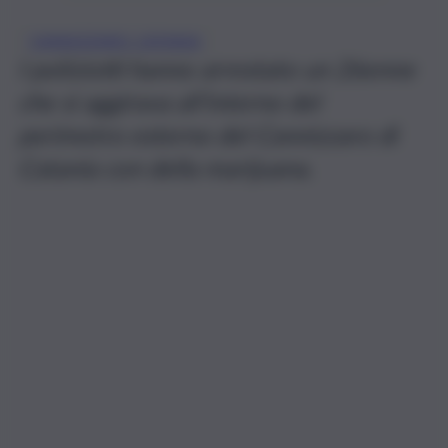
CANNIZZARO CATANIA
I poliziotti hanno arrestato un 26enne
che si aggirava all’interno del
perimetro esterno del Cannizzaro di
Catania con della marijuana.