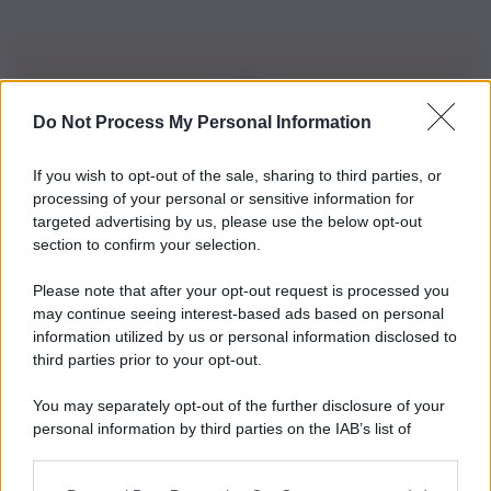
Do Not Process My Personal Information
Iscriviti alla nostra Newsletter
If you wish to opt-out of the sale, sharing to third parties, or
Iscriviti alla nostra newsletter per non perdere le ultime
processing of your personal or sensitive information for
novità
targeted advertising by us, please use the below opt-out
section to confirm your selection.
Iscriviti Ora
Please note that after your opt-out request is processed you
may continue seeing interest-based ads based on personal
information utilized by us or personal information disclosed to
third parties prior to your opt-out.
You may separately opt-out of the further disclosure of your
personal information by third parties on the IAB’s list of
© 2026 | Ediservice s.r.l. 95126 Catania – Via Principe
downstream participants.
Nicola, 22 – P.IVA: 01153210875 – Cciaa Catania n.