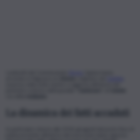
I poliziotti del Commissariato
Borgo
Ognina hanno
arrestato in flagranza un
26enne
, originario del
Gambia
,
sorpreso nella notte mentre si aggirava all’interno del
perimetro esterno dell’ospedale “
Cannizzaro
” di
Catania
con della
marijuana
.
La dinamica dei fatti accaduti
In particolare, intorno alle 23:30, gli agenti del posto fisso di
polizia presente all’interno del nosocomio hanno appreso