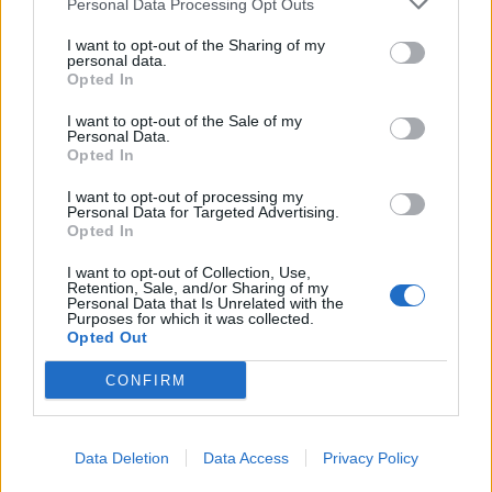
Personal Data Processing Opt Outs
This information may also be disclosed by us to third parties
01153210875 – Quotidiano di Sicilia usufruisce dei
on the IAB’s List of Downstream Participants that may further
contributi di cui al D.lgs n. 70/2017
I want to opt-out of the Sharing of my
disclose it to other third parties.
personal data.
Opted In
I want to opt-out of the Sale of my
Personal Data.
Chi Siamo
Opted In
Fondazione Etica e Valori Marilù Tregua
Fondatore Carlo Alberto Tregua
Lavora con noi
I want to opt-out of processing my
Personal Data for Targeted Advertising.
Gerenza
Opted In
I want to opt-out of Collection, Use,
Retention, Sale, and/or Sharing of my
Personal Data that Is Unrelated with the
Purposes for which it was collected.
Opted Out
Scarica l’app
CONFIRM
Privacy Policy
Preferenze Privacy
Data Deletion
Data Access
Privacy Policy