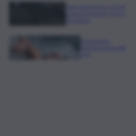
Sogin: bene Arera su acconti
sospesi su Deposito e Parco
Tecnologico
Europei nuoto,
Paltrinieri quarto nella
3 km