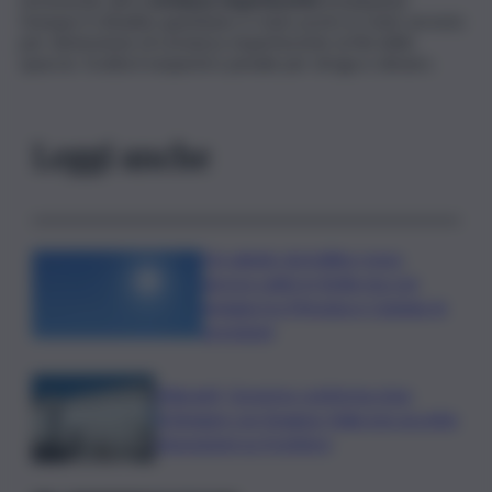
Dunque il cittadino gambiano è stato posto in stato arresto
per detenzione di sostanza stupefacente ai fini dello
spaccio. Scatta il sequestro penale per droga e denaro.
Leggi anche
Un sabato da bollino rosso,
ancora caldo in Sicilia ma con
pioggia tra Messina e Catania: le
previsioni
Migranti, Governo conferma stop
Schengen con Spagna: Italia non accetta
imposizioni su frontiere