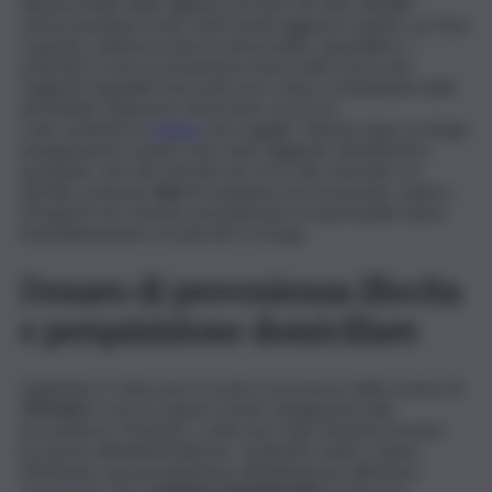
dal personale della vigilanza privata che due cittadini
extracomunitari erano stati notati aggirarsi a piedi, con fare
sospetto, nell’area esterna del presidio ospedaliero. I
poliziotti si sono prontamente messi sulle tracce dei
soggetti segnalati riuscendo poco dopo a individuarli nelle
immediate adiacenze del pronto soccorso.
I due vedendo la
Polizia
sono fuggiti. Tuttavia dopo un lungo
inseguimento a piedi, sono stati raggiunti, identificati e
perquisiti. Uno dei fermati nel corso del controllo si è
disfatto di alcune
dosi
di marijuana che ha lasciato cadere.
Gli agenti che stavano perquisendo il responsabile hanno
immediatamente recuperato la droga.
Denaro di provenienza illecita
e perquisizione domiciliare
L’individuo è stato pure trovato in possesso della somma di
270 euro
e non ha saputo fornire spiegazioni sulla
provenienza. Pertanto i soldi sono stati ritenuti presunto
provento dell’attività illecita. I poliziotti, inoltre, hanno
effettuato una perquisizione nell’abitazione dell’uomo
rinvenendo altra
sostanza stupefacente
(marijuana).