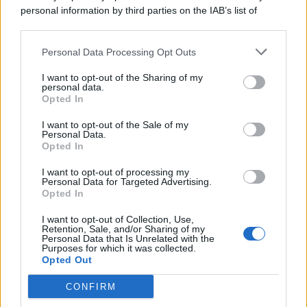
personal information by third parties on the IAB’s list of
© 2026 | Ediservice s.r.l. 95126 Catania – Via Principe
downstream participants.
Nicola, 22 – P.IVA: 01153210875 – Cciaa Catania n.
Personal Data Processing Opt Outs
This information may also be disclosed by us to third parties
01153210875 – Quotidiano di Sicilia usufruisce dei
on the IAB’s List of Downstream Participants that may further
contributi di cui al D.lgs n. 70/2017
I want to opt-out of the Sharing of my
disclose it to other third parties.
personal data.
Opted In
I want to opt-out of the Sale of my
Personal Data.
Chi Siamo
Opted In
Fondazione Etica e Valori Marilù Tregua
Fondatore Carlo Alberto Tregua
Lavora con noi
I want to opt-out of processing my
Personal Data for Targeted Advertising.
Gerenza
Opted In
I want to opt-out of Collection, Use,
Retention, Sale, and/or Sharing of my
Personal Data that Is Unrelated with the
Purposes for which it was collected.
Opted Out
Scarica l’app
CONFIRM