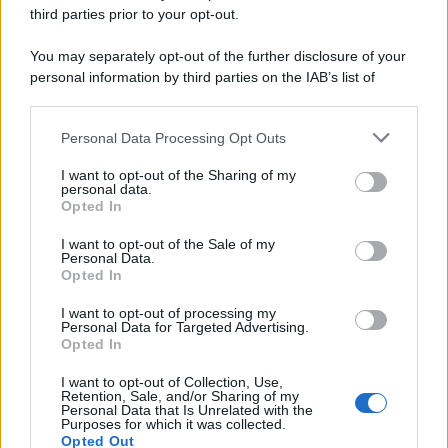
third parties prior to your opt-out.
You may separately opt-out of the further disclosure of your
personal information by third parties on the IAB’s list of
© 2026 | Ediservice s.r.l. 95126 Catania – Via Principe
downstream participants.
Nicola, 22 – P.IVA: 01153210875 – Cciaa Catania n.
Personal Data Processing Opt Outs
This information may also be disclosed by us to third parties
01153210875 – Quotidiano di Sicilia usufruisce dei
on the IAB’s List of Downstream Participants that may further
contributi di cui al D.lgs n. 70/2017
I want to opt-out of the Sharing of my
disclose it to other third parties.
personal data.
Opted In
I want to opt-out of the Sale of my
Personal Data.
Chi Siamo
Opted In
Fondazione Etica e Valori Marilù Tregua
Fondatore Carlo Alberto Tregua
Lavora con noi
I want to opt-out of processing my
Personal Data for Targeted Advertising.
Gerenza
Opted In
I want to opt-out of Collection, Use,
Retention, Sale, and/or Sharing of my
Personal Data that Is Unrelated with the
Purposes for which it was collected.
Opted Out
Scarica l’app