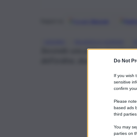
Google
Discover
Fonti 
Seguici su
, 
, 
CASSARO
PALAZZOLO ACREIDE
S
Secondo una prima ricostruzion
dell’ordine, due motocicli si 
Do Not Pr
If you wish 
sensitive in
confirm your
Please note
based ads b
third parties
You may sepa
parties on t