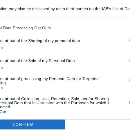
tion may also be disclosed by us to third parties on the IAB’s List of 
 that may further disclose it to other third parties.
l Data Processing Opt Outs
di sangue. Un incidente mortale si è verificato questa
Palazzolo Acreide
. Tre persone hanno perso la vita.
o opt-out of the Sharing of my personal data.
io delle forze dell’ordine,
due motocicli
si sarebbero
In
iolentissimo.
 colpo, in ospedale il terzo
o opt-out of the Sale of my Personal Data.
In
to opt-out of processing my Personal Data for Targeted
ing.
In
iportando ferite gravissime: nonostante i soccorsi
 da fare, mentre per una terza persona, gravemente ferita è
o opt-out of Collection, Use, Retention, Sale, and/or Sharing
in ospedale ma purtroppo è deceduto a causa delle ferite
ersonal Data that Is Unrelated with the Purposes for which it
lected.
Out
o di Grammichele
CONFIRM