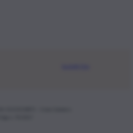
Iscriviti Ora
.IVA: 01153210875 – Cciaa Catania n.
 D.lgs n. 70/2017