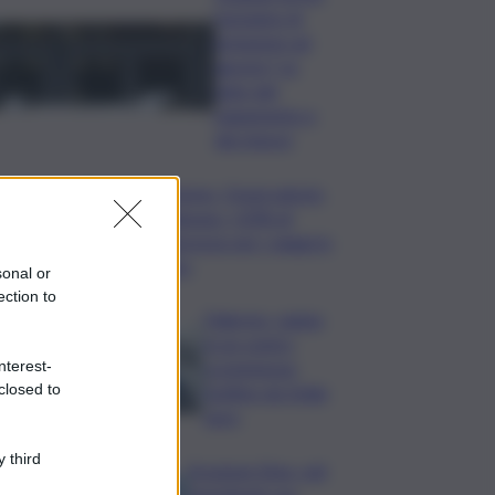
l’assegno di
inclusione ad
agosto? Le
date del
pagamento e
dei rinnovi
Turismo, Osservatorio
Telepass: +20% di
interesse per i viaggi in
auto
sonal or
ection to
Palermo, rapina
in un centro
nterest-
scommesse:
closed to
bottino da 5mila
euro
 third
Eruzione Etna, voli
ripristinati con