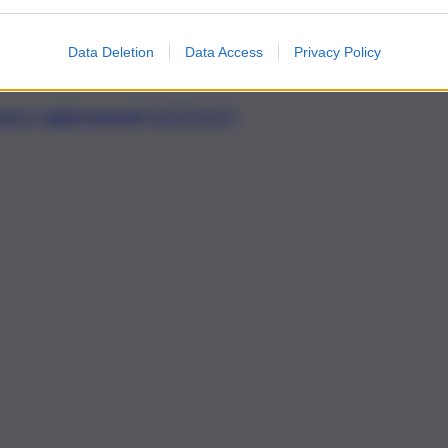
– dice il sindaco di Grammichele
Pippo Greco
– della
i Consiglieri Comunali per il gravissimo incidente che ha
Data Deletion
Data Access
Privacy Policy
al figlioletto e a tutti i familiari le più sentite
t, news e aggiornamenti CLICCA QUI