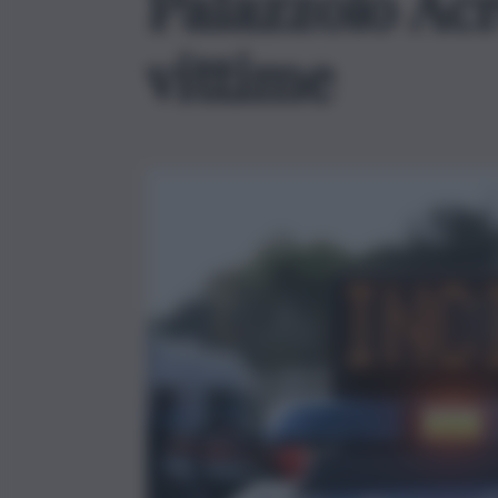
Palazzolo Acr
vittime