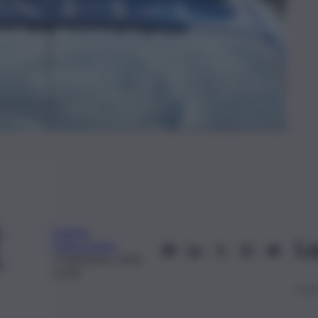
Daniele
Le
D’Alessandro
7 Settembre 2025,
12:44