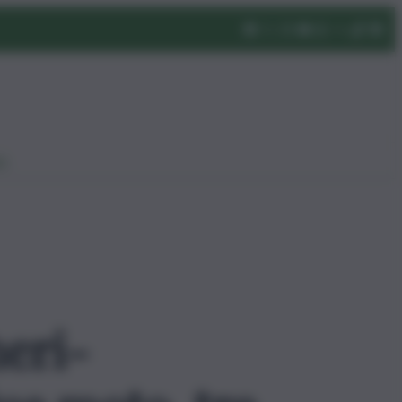
eo
heri-