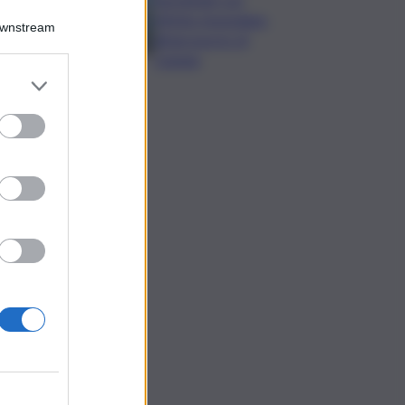
effetto immediato
Downstream
all’aeroporto di
Catania