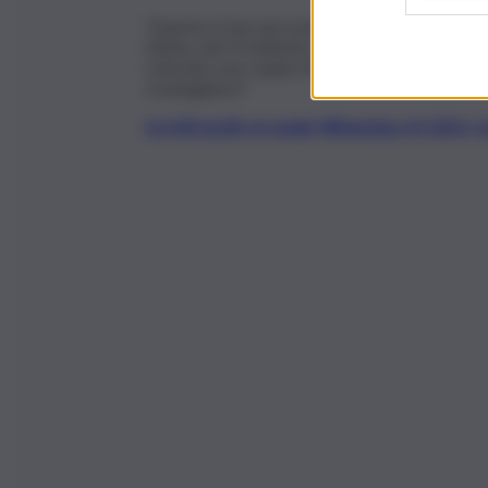
“Esprimo il mio personale profondo cordoglio 
Giunta, del Presidente del Consiglio e di tutti 
coinvolto una coppia di Grammichele. Esprimiamo 
condoglianze”.
Iscriviti gratis al canale WhatsApp di QdS.i