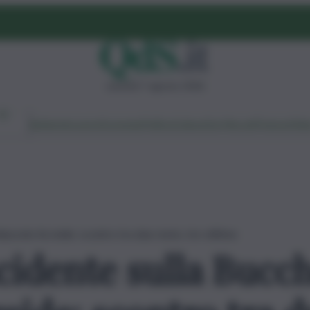
venerdì 7 agosto 2026
Ambiente
Lavoro
Economia
Politica
Cultura
Dai Mercati
Podcast
Vid
alazzolo Acreide: scontro tra due moto, tre vittime
cidente sulla Bucc