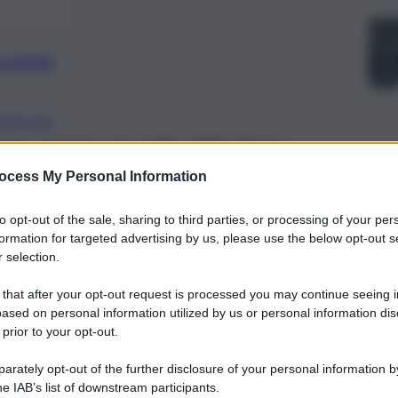
preferite
IRACUSA
e, ancora al vaglio delle forze
sarebbero scontrati frontalmente.
ocess My Personal Information
to opt-out of the sale, sharing to third parties, or processing of your per
formation for targeted advertising by us, please use the below opt-out s
 selection.
 that after your opt-out request is processed you may continue seeing i
ased on personal information utilized by us or personal information dis
 prior to your opt-out.
rately opt-out of the further disclosure of your personal information by
he IAB’s list of downstream participants.