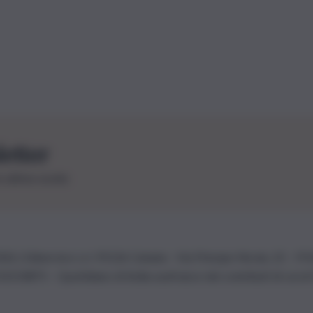
letter
le ultime novità
26 | Ediservice s.r.l. 95126 Catania – Via Principe Nicola, 22 – P
3210875 – Quotidiano di Sicilia usufruisce dei contributi di cui al