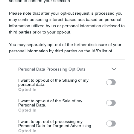
section to confirm your selection.
Iscriviti Ora
Please note that after your opt-out request is processed you
may continue seeing interest-based ads based on personal
information utilized by us or personal information disclosed to
third parties prior to your opt-out.
You may separately opt-out of the further disclosure of your
personal information by third parties on the IAB’s list of
© 2026 | Ediservice s.r.l. 95126 Catania – Via Principe
downstream participants.
Nicola, 22 – P.IVA: 01153210875 – Cciaa Catania n.
Personal Data Processing Opt Outs
This information may also be disclosed by us to third parties
01153210875 – Quotidiano di Sicilia usufruisce dei
on the IAB’s List of Downstream Participants that may further
contributi di cui al D.lgs n. 70/2017
I want to opt-out of the Sharing of my
disclose it to other third parties.
personal data.
Opted In
I want to opt-out of the Sale of my
Personal Data.
Chi Siamo
Opted In
Fondazione Etica e Valori Marilù Tregua
Fondatore Carlo Alberto Tregua
Lavora con noi
I want to opt-out of processing my
Personal Data for Targeted Advertising.
Gerenza
Opted In