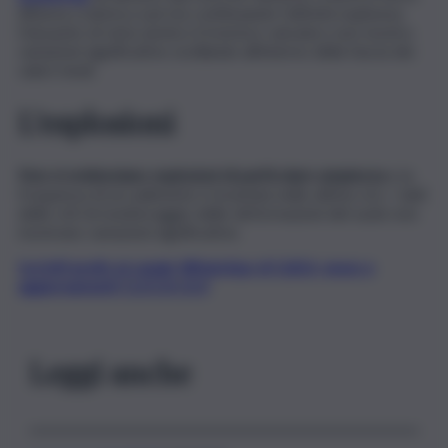
All’area craterica sud sta continuando l’attività esplosiva.
Dal punto di vista sismico il tremore vulcanico non mostra
variazioni significative oscillando all’interno della fascia dei
valori medi.
L’esplosioni
Non si evidenziano esplosioni di particolare ampiezza
e la
frequenza di accadimento è invariata nelle ultime ore. I dati
delle reti di monitoraggio delle deformazioni del suolo non
mostrano variazioni significative.
Iscriviti gratis al canale WhatsApp di QdS.it, news e
aggiornamenti CLICCA QUI
Leggi anche