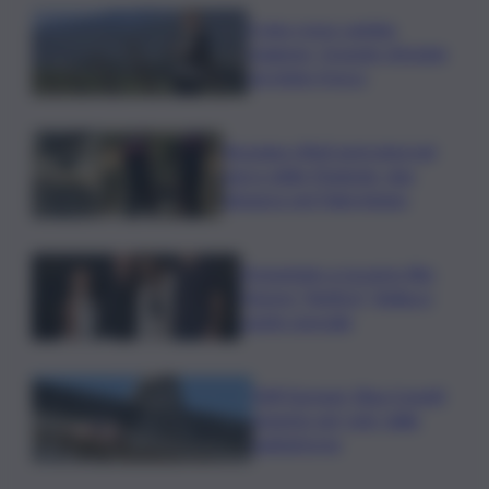
Il vino rosso cambia
stagione, Grassini: d’estate
servitelo fresco
Bruciano rifiuti pericolosi nel
parco delle Madonie, due
denunce nel Palermitano
Presentato a Locarno film
Totorici “Ketticé”, Bellucci
ospite speciale
Tuffi Europei, Elisa Cosetti
argento nel ‘volo’ dalla
piattaforma