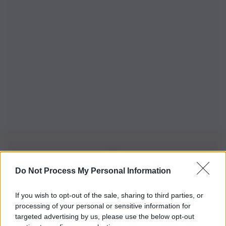
Do Not Process My Personal Information
Iscriviti alla nostra Newsletter
If you wish to opt-out of the sale, sharing to third parties, or
Iscriviti alla nostra newsletter per non perdere le ultime
processing of your personal or sensitive information for
novità
targeted advertising by us, please use the below opt-out