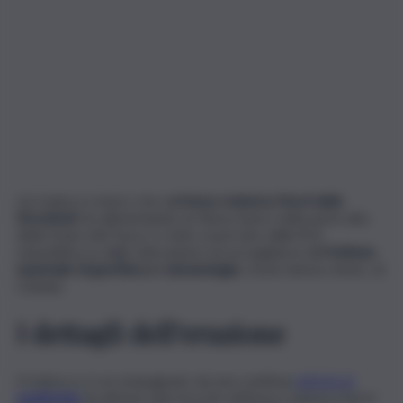
Un trabocco lavico che dall
’area craterica Nord dello
Stromboli
sta alimentando un flusso lavico nella parte alta
della Sciara del Fuoco è stato osservato dalle 8 di
stamattina su dalle telecamere di sorveglianza dell
’Istituto
nazionale di geofisica e vulcanologia
, Osservatorio etneo, di
Catania.
I dettagli dell’eruzione
Il trabocco è accompagnato da una continua
attività di
spattering
da almeno due bocche nell’area craterica Nord.