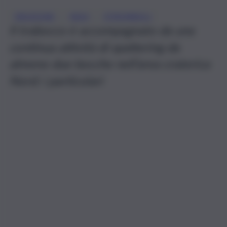
, 
, 
ERUZIONE
INGV
STROMBOLI
Il trabocco è accompagnato da una
continua attività di spattering da
almeno due bocche nell’area craterica
Nord: i particolari