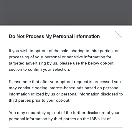
Do Not Process My Personal Information
Iscriviti alla nostra Newsletter
If you wish to opt-out of the sale, sharing to third parties, or
Iscriviti alla nostra newsletter per non perdere le ultime
processing of your personal or sensitive information for
novità
targeted advertising by us, please use the below opt-out
section to confirm your selection.
Iscriviti Ora
Please note that after your opt-out request is processed you
may continue seeing interest-based ads based on personal
information utilized by us or personal information disclosed to
third parties prior to your opt-out.
You may separately opt-out of the further disclosure of your
personal information by third parties on the IAB’s list of
© 2026 | Ediservice s.r.l. 95126 Catania – Via Principe
downstream participants.
Nicola, 22 – P.IVA: 01153210875 – Cciaa Catania n.