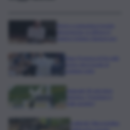
Morto a Lampedusa travolto
dal gommone, la vittima è il
regista Cristiano Giamporcaro
Papa: Presenza di Dio nelle
nostre vite in grado di
cambiare tutto
Nagasaki, 81 anni dopo
l’atomica: “Il nucleare è
male assoluto”
Coldiretti: Filiera bufalina
solida ed in crescita