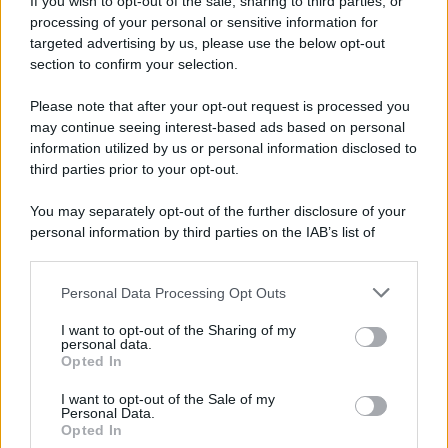
If you wish to opt-out of the sale, sharing to third parties, or
Iscriviti alla nostra newsletter per non perdere le ultime
processing of your personal or sensitive information for
novità
targeted advertising by us, please use the below opt-out
section to confirm your selection.
Iscriviti Ora
Please note that after your opt-out request is processed you
may continue seeing interest-based ads based on personal
information utilized by us or personal information disclosed to
third parties prior to your opt-out.
You may separately opt-out of the further disclosure of your
personal information by third parties on the IAB’s list of
© 2026 | Ediservice s.r.l. 95126 Catania – Via Principe
downstream participants.
Nicola, 22 – P.IVA: 01153210875 – Cciaa Catania n.
Personal Data Processing Opt Outs
This information may also be disclosed by us to third parties
01153210875 – Quotidiano di Sicilia usufruisce dei
on the IAB’s List of Downstream Participants that may further
contributi di cui al D.lgs n. 70/2017
I want to opt-out of the Sharing of my
disclose it to other third parties.
personal data.
Opted In
I want to opt-out of the Sale of my
Personal Data.
Chi Siamo
Opted In
Fondazione Etica e Valori Marilù Tregua