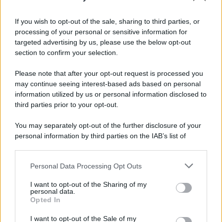
Iscriviti alla nostra Newsletter
If you wish to opt-out of the sale, sharing to third parties, or
Iscriviti alla nostra newsletter per non perdere le ultime
processing of your personal or sensitive information for
novità
targeted advertising by us, please use the below opt-out
section to confirm your selection.
Iscriviti Ora
Please note that after your opt-out request is processed you
may continue seeing interest-based ads based on personal
information utilized by us or personal information disclosed to
third parties prior to your opt-out.
You may separately opt-out of the further disclosure of your
personal information by third parties on the IAB’s list of
© 2026 | Ediservice s.r.l. 95126 Catania – Via Principe
downstream participants.
Nicola, 22 – P.IVA: 01153210875 – Cciaa Catania n.
Personal Data Processing Opt Outs
This information may also be disclosed by us to third parties
01153210875 – Quotidiano di Sicilia usufruisce dei
on the IAB’s List of Downstream Participants that may further
contributi di cui al D.lgs n. 70/2017
I want to opt-out of the Sharing of my
disclose it to other third parties.
personal data.
Opted In
I want to opt-out of the Sale of my