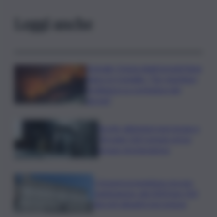
Leggi anche
Acireale, il tema degli incendi tiene
banco in Consiglio. “Far rispettare
l’ordinanza su scerbatura dei
terreni”
Siccità, abitazioni senz’acqua a
Terrasini. Dal Comune arriva
bypass di emergenza
I Governi promettono ma non
mantengono: dal 2020 ben 550
decreti attuativi non emessi