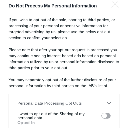
Do Not Process My Personal Information
Iscriviti alla nostra Newsletter
If you wish to opt-out of the sale, sharing to third parties, or
Iscriviti alla nostra newsletter per non perdere le ultime
processing of your personal or sensitive information for
novità
targeted advertising by us, please use the below opt-out
section to confirm your selection.
Iscriviti Ora
Please note that after your opt-out request is processed you
may continue seeing interest-based ads based on personal
information utilized by us or personal information disclosed to
third parties prior to your opt-out.
You may separately opt-out of the further disclosure of your
personal information by third parties on the IAB’s list of
© 2026 | Ediservice s.r.l. 95126 Catania – Via Principe
downstream participants.
Nicola, 22 – P.IVA: 01153210875 – Cciaa Catania n.
Personal Data Processing Opt Outs
This information may also be disclosed by us to third parties
01153210875 – Quotidiano di Sicilia usufruisce dei
on the IAB’s List of Downstream Participants that may further
contributi di cui al D.lgs n. 70/2017
I want to opt-out of the Sharing of my
disclose it to other third parties.
personal data.
Opted In