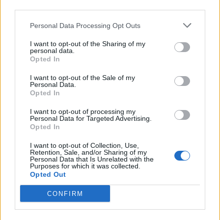
© 2026 | Ediservice s.r.l. 95126 Catania – Via Principe
downstream participants.
Nicola, 22 – P.IVA: 01153210875 – Cciaa Catania n.
Personal Data Processing Opt Outs
This information may also be disclosed by us to third parties
01153210875 – Quotidiano di Sicilia usufruisce dei
on the IAB’s List of Downstream Participants that may further
contributi di cui al D.lgs n. 70/2017
I want to opt-out of the Sharing of my
disclose it to other third parties.
personal data.
Opted In
I want to opt-out of the Sale of my
Personal Data.
Chi Siamo
Opted In
Fondazione Etica e Valori Marilù Tregua
Fondatore Carlo Alberto Tregua
Lavora con noi
I want to opt-out of processing my
Personal Data for Targeted Advertising.
Gerenza
Opted In
I want to opt-out of Collection, Use,
Retention, Sale, and/or Sharing of my
Personal Data that Is Unrelated with the
Purposes for which it was collected.
Opted Out
Scarica l’app
CONFIRM
Privacy Policy
Preferenze Privacy