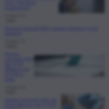
Lega: “Decide la
maggioranza”
29 Maggio 2026
Sanità
Elezioni comunali 2026, quando chiudono i seggi
elettorali
25 Maggio 2026
Politica
Elezioni
comunali 2026:
alle 19.30
affluenza del
34,72% in
Sicilia
24 Maggio 2026
Sanità
Elezioni comunali 2026: alle
12.00 affluenza del 12,91%