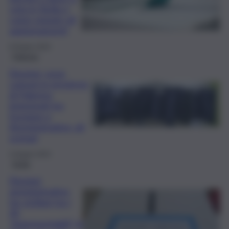
vota in Sicilia e
come seguire gli
aggiornamenti
8 Giugno 2024
Palermo
Elezioni, nove
comuni in provincia
di Palermo
impegnati tra
Europee e
Amministrative: gli
scenari
4 Giugno 2024
Sicilia
Elezioni
amministrative,
tre siciliani tra i
45
“impresentabili” in