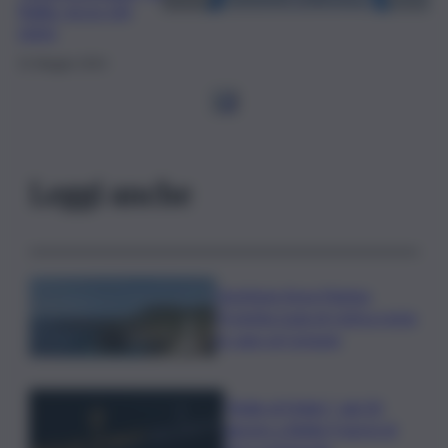
Italia: ecco chi
sono
31 Maggio 2024
1
2
Leggi anche
Gestione Area Marina
Protetta Isola di Ustica resta
in capo al Comune
”Bolle di Malto”: dal 30
agosto a Biella 9 giorni di