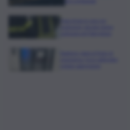
birra artigianale
Fuga di gas in casa con
esplosione, giovane donna
ustionata nel Palermitano
Bagheria, danni al Punto di
emergenza, forze dell’ordine
evitano aggressione