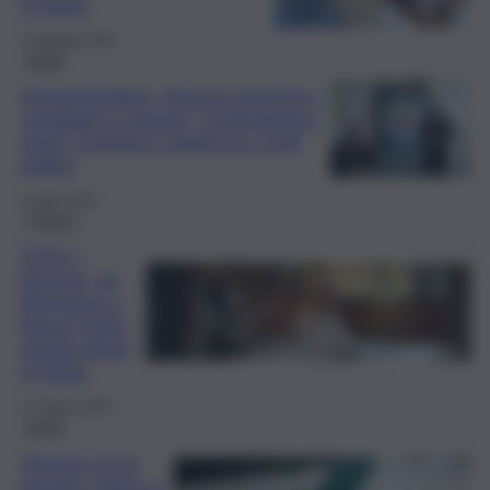
in Sicilia
24 Maggio 2026
Sicilia
Amministrative, Falcone presenta i
candidati a Catania: “Centrodestra
unito”. Energia e sanità tra i nodi
politici
4 Aprile 2026
Politica
FOTO |
Elezioni, da
Mangione a
Russo: tutti i
sindaci eletti
in Sicilia
11 Giugno 2024
Sicilia
Elezioni al via:
perché e dove si