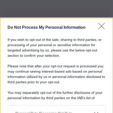
Do Not Process My Personal Information
Iscriviti alla nostra Newsletter
If you wish to opt-out of the sale, sharing to third parties, or
Iscriviti alla nostra newsletter per non perdere le ultime
processing of your personal or sensitive information for
novità
targeted advertising by us, please use the below opt-out
section to confirm your selection.
Iscriviti Ora
Please note that after your opt-out request is processed you
may continue seeing interest-based ads based on personal
information utilized by us or personal information disclosed to
third parties prior to your opt-out.
You may separately opt-out of the further disclosure of your
personal information by third parties on the IAB’s list of
© 2026 | Ediservice s.r.l. 95126 Catania – Via Principe
downstream participants.
Nicola, 22 – P.IVA: 01153210875 – Cciaa Catania n.