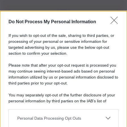
Do Not Process My Personal Information
Iscriviti alla nostra Newsletter
If you wish to opt-out of the sale, sharing to third parties, or
Iscriviti alla nostra newsletter per non perdere le ultime
processing of your personal or sensitive information for
novità
targeted advertising by us, please use the below opt-out
section to confirm your selection.
Iscriviti Ora
Please note that after your opt-out request is processed you
may continue seeing interest-based ads based on personal
information utilized by us or personal information disclosed to
third parties prior to your opt-out.
You may separately opt-out of the further disclosure of your
personal information by third parties on the IAB’s list of
© 2026 | Ediservice s.r.l. 95126 Catania – Via Principe
downstream participants.
Nicola, 22 – P.IVA: 01153210875 – Cciaa Catania n.
Personal Data Processing Opt Outs
This information may also be disclosed by us to third parties
01153210875 – Quotidiano di Sicilia usufruisce dei
on the IAB’s List of Downstream Participants that may further