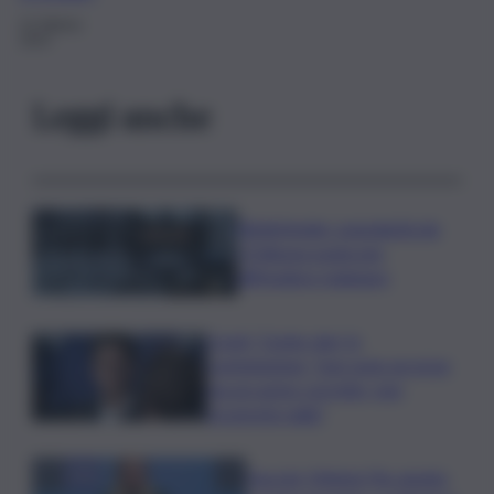
22 Ottobre
2024
Leggi anche
Bitdefender: popolarità de
L’Odissea usata per
diffondere malware
Covid, ‘Conte-day’ in
commissione: “non sono un eroe
ma un uomo corretto, non
troverete nulla”
Guccini, Meloni: l’ho amato