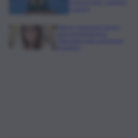
e mi ha formato, continuerò
a cantarlo
Palermo, l’operazione Varchi è
anche nel Sottogoverno:
D’Alessandro nella commissione
Urbanistica