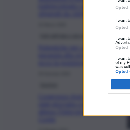
I want t
indeterminato per diplomati:
Opted 
stipendi da 1600 euro
I want t
15 Marzo 2025
Opted 
Fatti dall’Italia e dal mondo
I want 
Advertis
Polemiche per avviso di
Opted 
garanzia alla premier Meloni:
I want t
ecco la posizione dell’ANM
of my P
was col
Opted 
29 Gennaio 2025
Giustizia
Congresso Anm a Palermo,
oggi giornata conclusiva:
atteso l’intervento di Giuseppe
Conte