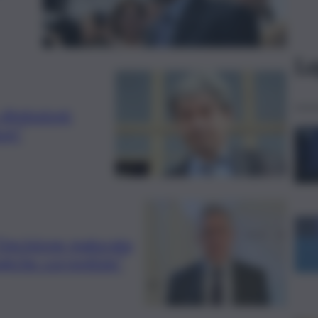
Le
dimissioni:
dum”
“Decisione maturata
ogiche correntizie”