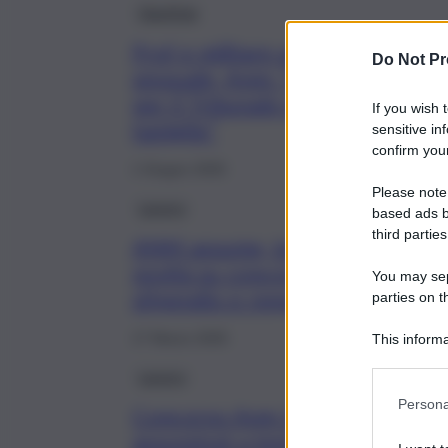
Giustizia
Prof e militare assolti per viole
Do Not Pr
sessuale, Anm: “Gogna mediatic
per il Tribunale e linciaggio per 
If you wish 
famiglie”
sensitive in
confirm your
1 Giugno 2025
Please note
Lavoro
based ads b
third parties
ANM assume, tutte le
novità su concorso,
You may sepa
stipendio e requisiti
parties on t
17 Marzo 2025
This informa
Participants
Lavoro
Persona
Concorso Anm 2025, 71
assunzioni a tempo