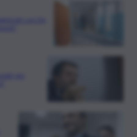
agistrati con De
posti”
upati per
i”