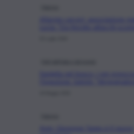
Palermo
Allarme carceri, associazione m
Lucia: “Da Nordio attacchi scom
25 Luglio 2026
Fatti dall’Italia e dal mondo
Famiglia nel bosco, i pm preocc
l’ispezione. Salvini: “Vergognatev
18 Maggio 2026
Palermo
Anm, Giuseppe Tango è il nuovo