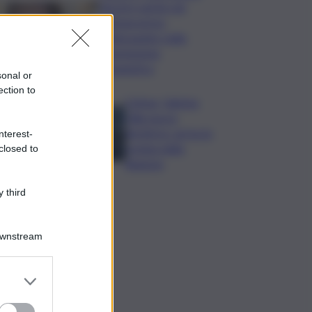
Varchi è anche nel
Sottogoverno:
D’Alessandro nella
commissione
Urbanistica
sonal or
ection to
Cefpas, Sabrina
Cillia nuova
direttrice: arriva la
nterest-
nomina della
closed to
Regione
 third
Downstream