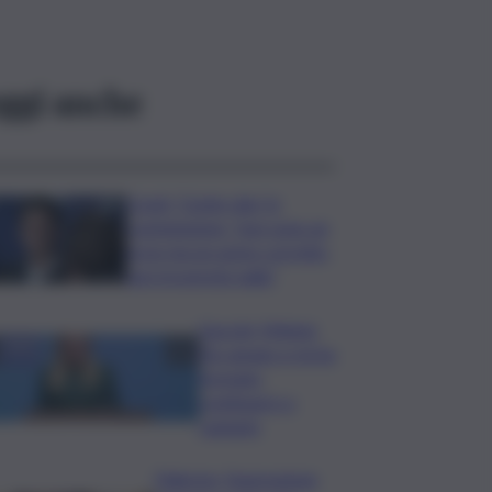
ggi anche
Covid, ‘Conte-day’ in
commissione: “non sono un
eroe ma un uomo corretto,
non troverete nulla”
Guccini, Meloni:
l’ho amato e mi ha
formato,
continuerò a
cantarlo
Palermo, l’operazione