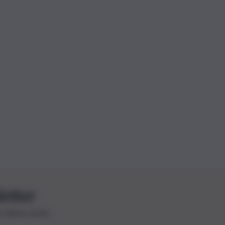
letter
le ultime novità