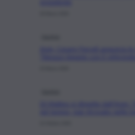
presidente
28 Marzo 2026
Giustizia
Anm, Cesare Parodi annuncia le 
“Nessun legame con il referen
23 Marzo 2026
Giustizia
Di Matteo si dimette dall’Anm: 
nel tempo, mai ritrovato nelle l
22 Ottobre 2025