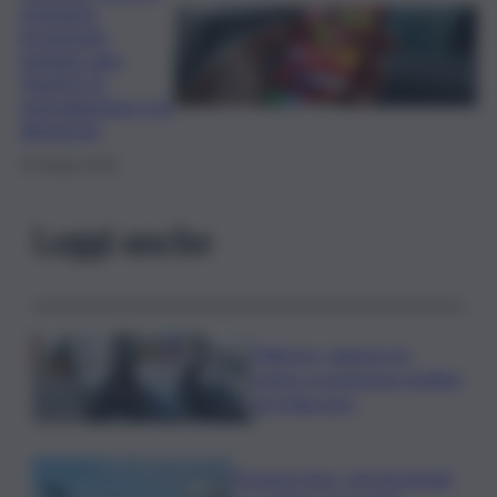
straniero
incastrato
tramite app
YouPol: la
segnalazione e la
denuncia
25 Giugno 2024
Leggi anche
Palermo, rapina in un
centro scommesse: bottino
da 5mila euro
Eruzione Etna, voli ripristinati