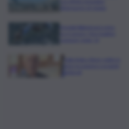
con effetto immediato
all’aeroporto di Catania
Mondiali Wakeboard: primo
oro è azzurro, Noa Gualtieri
campione Under 14
Dalla Sicilia a Roma, politici in
ferie tra urgenze e progetti
elettorali