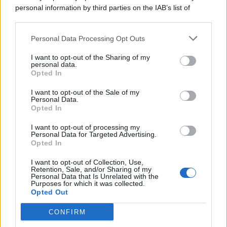
personal information by third parties on the IAB’s list of
© 2026 | Ediservice s.r.l. 95126 Catania – Via Principe
downstream participants.
Nicola, 22 – P.IVA: 01153210875 – Cciaa Catania n.
Personal Data Processing Opt Outs
This information may also be disclosed by us to third parties
01153210875 – Quotidiano di Sicilia usufruisce dei
on the IAB’s List of Downstream Participants that may further
contributi di cui al D.lgs n. 70/2017
I want to opt-out of the Sharing of my
disclose it to other third parties.
personal data.
Opted In
I want to opt-out of the Sale of my
Personal Data.
Chi Siamo
Opted In
Fondazione Etica e Valori Marilù Tregua
Fondatore Carlo Alberto Tregua
Lavora con noi
I want to opt-out of processing my
Personal Data for Targeted Advertising.
Gerenza
Opted In
I want to opt-out of Collection, Use,
Retention, Sale, and/or Sharing of my
Personal Data that Is Unrelated with the
Purposes for which it was collected.
Opted Out
Scarica l’app
CONFIRM