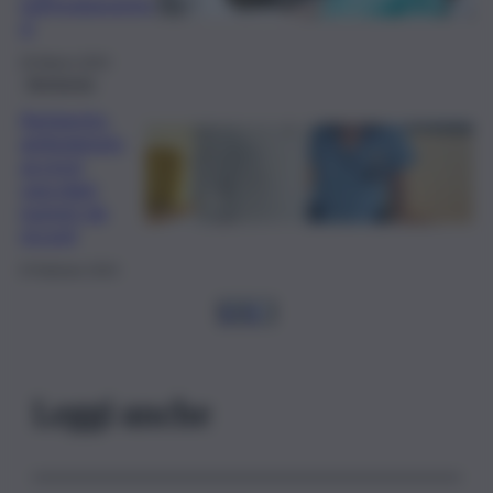
sull’endometrio
si
26 Marzo 2024
Agrigento
Agrigento,
ambulatorio
accessi
vascolari:
numeri da
record
8 Febbraio 2024
1
2
3
…
Leggi anche