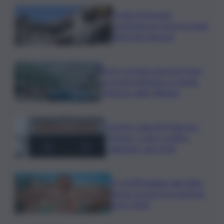
Crollo di Messina,
continuano le ricerche degli
ultimi due dispersi
Deve scontare pena di 3 anni,
arrestato latitante a Catania
rientrato dalle Filippine
Scontro sulla A29 Palermo-
Mazara, code e traffico
rallentato: due feriti
In 25.000 ballano alla Olbia
Arena, al via il Jova Summer
Party 2026