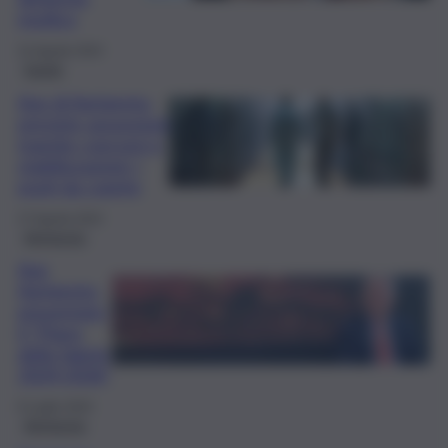
medico
31 Agosto 2024
Sanità
Asp di Agrigento,
previste assunzioni
tramite concorsi e
stabilizzazioni: i
posti da coprire
27 Agosto 2024
Agrigento
Asp
Agrigento,
presentato
il “Piano
della Salute
2024-2026”
9 Luglio 2024
Agrigento