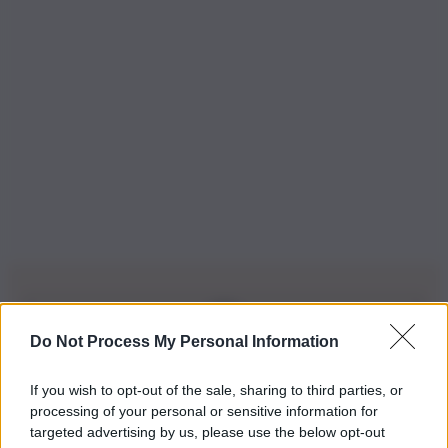
Do Not Process My Personal Information
Iscriviti alla nostra Newsletter
If you wish to opt-out of the sale, sharing to third parties, or
Iscriviti alla nostra newsletter per non perdere le ultime
processing of your personal or sensitive information for
novità
targeted advertising by us, please use the below opt-out