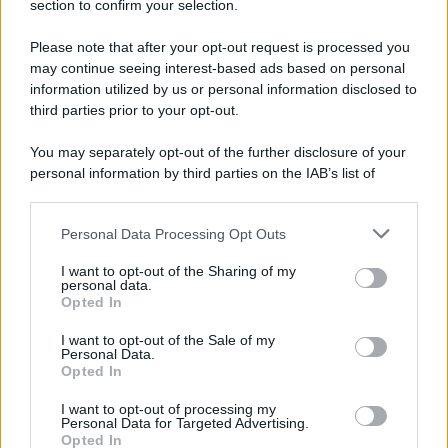
section to confirm your selection.
Iscriviti Ora
Please note that after your opt-out request is processed you
may continue seeing interest-based ads based on personal
information utilized by us or personal information disclosed to
third parties prior to your opt-out.
You may separately opt-out of the further disclosure of your
personal information by third parties on the IAB’s list of
© 2026 | Ediservice s.r.l. 95126 Catania – Via Principe
downstream participants.
Nicola, 22 – P.IVA: 01153210875 – Cciaa Catania n.
Personal Data Processing Opt Outs
This information may also be disclosed by us to third parties
01153210875 – Quotidiano di Sicilia usufruisce dei
on the IAB’s List of Downstream Participants that may further
contributi di cui al D.lgs n. 70/2017
I want to opt-out of the Sharing of my
disclose it to other third parties.
personal data.
Opted In
I want to opt-out of the Sale of my
Personal Data.
Chi Siamo
Opted In
Fondazione Etica e Valori Marilù Tregua
Fondatore Carlo Alberto Tregua
Lavora con noi
I want to opt-out of processing my
Personal Data for Targeted Advertising.
Gerenza
Opted In