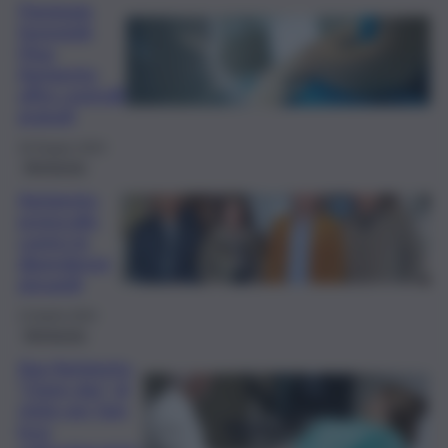
Patologie
femminili,
l’Asp
Agrigento
offre controlli
gratuiti
18 Giugno 2024
Agrigento
Agrigento,
protocollo
contro le
dipendenze
giovanili
13 Aprile 2024
Agrigento
Asp Agrigento,
“Open day” di
visite per fare
luce