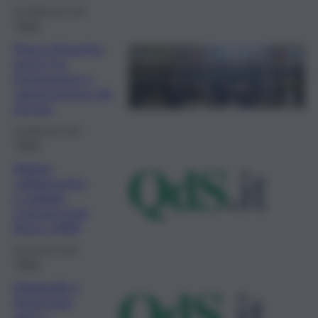
26 Settembre 2024
Enna
Piazza Armerina,
lavoro fra
integrazione e
valorizzazione dei
giovani
3 Settembre 2024
Enna
Aidone,
collaborazion
e solidale
Comune-Don
Bosco 2000
5 Dicembre 2023
Enna
Mattarella e
Steinmeier
oggi a