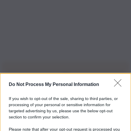
Do Not Process My Personal Information
Iscriviti alla nostra Newsletter
If you wish to opt-out of the sale, sharing to third parties, or
Iscriviti alla nostra newsletter per non perdere le ultime
processing of your personal or sensitive information for
novità
targeted advertising by us, please use the below opt-out
section to confirm your selection.
Iscriviti Ora
Please note that after your opt-out request is processed you