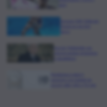
gare
Europeo Tuffi, Pellacani-
Pizzini oro nei 3mt
sincro
Guccini, Mattarella: sue
canzoni parlano di giustizia
e uguaglianza
Mediobanca sigla il I
semestre con risultati da
record, utile +6% a 711 mln