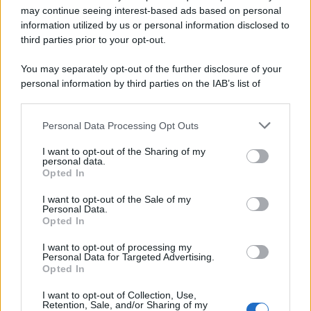
may continue seeing interest-based ads based on personal
information utilized by us or personal information disclosed to
third parties prior to your opt-out.
You may separately opt-out of the further disclosure of your
personal information by third parties on the IAB’s list of
© 2026 | Ediservice s.r.l. 95126 Catania – Via Principe
downstream participants.
Nicola, 22 – P.IVA: 01153210875 – Cciaa Catania n.
Personal Data Processing Opt Outs
This information may also be disclosed by us to third parties
01153210875 – Quotidiano di Sicilia usufruisce dei
on the IAB’s List of Downstream Participants that may further
contributi di cui al D.lgs n. 70/2017
I want to opt-out of the Sharing of my
disclose it to other third parties.
personal data.
Opted In
I want to opt-out of the Sale of my
Personal Data.
Chi Siamo
Opted In
Fondazione Etica e Valori Marilù Tregua
Fondatore Carlo Alberto Tregua
Lavora con noi
I want to opt-out of processing my
Personal Data for Targeted Advertising.
Gerenza
Opted In
I want to opt-out of Collection, Use,
Retention, Sale, and/or Sharing of my