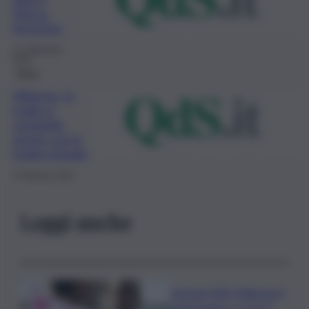
Piazza
Armerina
21 Settembre
2023
Enna
Villarosa, la
mafia si
combatte
anche con la
realtà virtuale
3 Febbraio 2023
Leggi anche
Europei Tuffi, Pellacani è
pokerissimo: 5 ori in 5