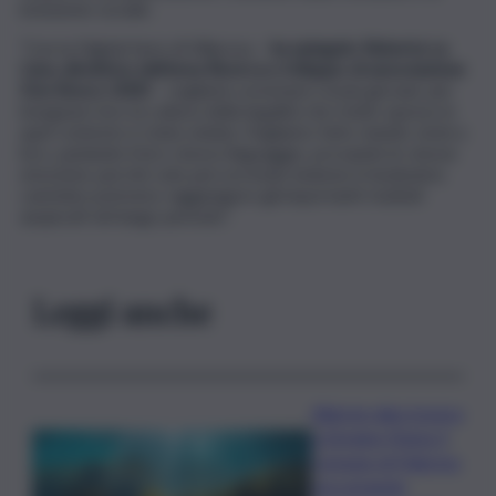
inclusione sociale.
“Con la Digital farm di Villarosa –
ha spiegato Roberta La
Cara, direttrice dell’area Ricerca e Sviluppo di associazione
Don Bosco 2000
– vogliamo avvicinarci ai più giovani, per
insegnare loro la cultura della legalità che molto spesso in
quel contesto è stata violata. Vogliamo farlo stando vicini a
loro, parlando il loro stesso linguaggio, provando le stesse
emozioni, perché solo percorrendo insieme il medesimo
cammino potremo raggiungere gli importanti risultati
auspicati nel lungo periodo”.
Leggi anche
Allarme alga tossica
a Vergine Maria: il
Comune di Palermo
raccomanda