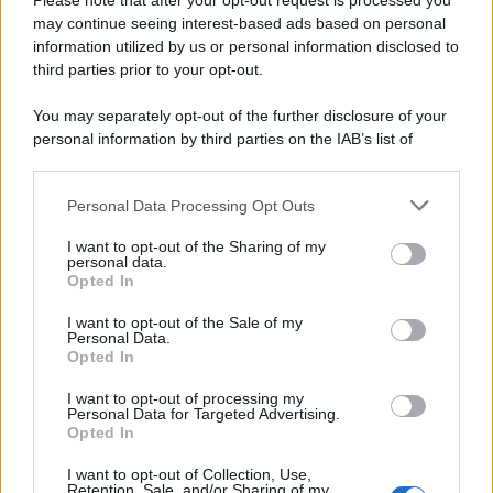
Please note that after your opt-out request is processed you
may continue seeing interest-based ads based on personal
information utilized by us or personal information disclosed to
third parties prior to your opt-out.
You may separately opt-out of the further disclosure of your
personal information by third parties on the IAB’s list of
© 2026 | Ediservice s.r.l. 95126 Catania – Via Principe
downstream participants.
Nicola, 22 – P.IVA: 01153210875 – Cciaa Catania n.
Personal Data Processing Opt Outs
This information may also be disclosed by us to third parties
01153210875 – Quotidiano di Sicilia usufruisce dei
on the IAB’s List of Downstream Participants that may further
contributi di cui al D.lgs n. 70/2017
I want to opt-out of the Sharing of my
disclose it to other third parties.
personal data.
Opted In
I want to opt-out of the Sale of my
Personal Data.
Chi Siamo
Opted In
Fondazione Etica e Valori Marilù Tregua
Fondatore Carlo Alberto Tregua
Lavora con noi
I want to opt-out of processing my
Personal Data for Targeted Advertising.
Gerenza
Opted In
I want to opt-out of Collection, Use,
Retention, Sale, and/or Sharing of my