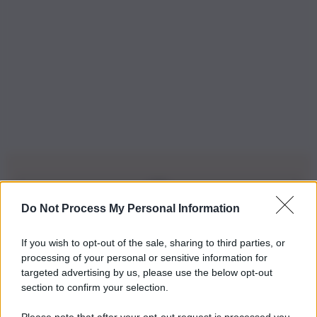
Do Not Process My Personal Information
Iscriviti alla nostra Newsletter
If you wish to opt-out of the sale, sharing to third parties, or
Iscriviti alla nostra newsletter per non perdere le ultime
processing of your personal or sensitive information for
novità
targeted advertising by us, please use the below opt-out
section to confirm your selection.
Iscriviti Ora