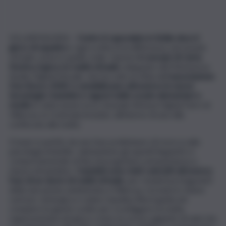
VILLAROSA (EN) –
Contro il caporalato in Sicilia vince il
gioco di squadra
e ogni scelta fa la differenza, nel mondo
virtuale come in quello reale. Questo
il concept di Carta
Nostra, il gioco in realtà virtuale
sviluppato dal Metaverse
Studio Digital Mosaik, che ha colto la sfida dell’
associazione
Don Bosco 2000
di
sensibilizzare attraverso le nuove
tecnologie i bambini e ragazzi delle scuole elementari e
medie
in visita al percorso museale Beteyà Digital Farm di
Villarosa, in Contrada Aratate, all’interno di una villa
confiscata alla mafia.
Il team è partito da una fase preliminare di ricerca sulla
psicologia infantile, valutandone gli aspetti linguistici e
comportamentali, al fine di progettare un’esperienza a
misura di bambino.
I bambini sono stati coinvolti attraverso
l’uso di un visore di realtà virtuale
, per renderli protagonisti
della narrazione ambientata a Villarosa, ricreata in chiave
cartoon. L’energica e solare topolina Rita li guida nel
compiere le giuste scelte per sconfiggere la mafia,
rappresentata nel gioco come un oscuro gigante di nubi che