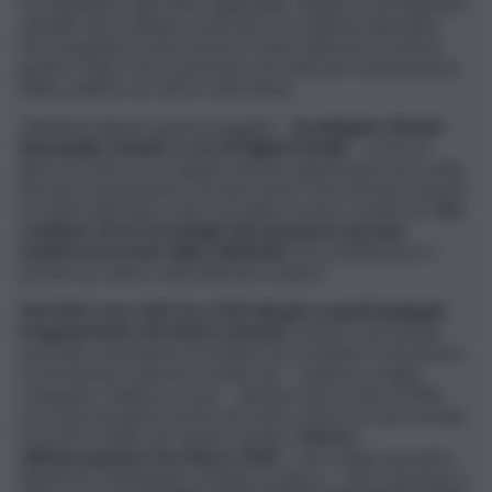
si è abbattuto sulla città, togliendole vitalità e costringendo i
cittadini che la abitano a lavorare in condizioni disumane.
Per progettare Carta Nostra è stato utilizzato il motore
grafico Unity, che ha permesso di realizzare un’esperienza
fluida, adatta a un visore stand alone.
“Abbiamo ideato questo progetto –
ha spiegato Manuel
Bazzanella, founder e ceo di Digital Mosaik
– come un
gioco di carte, in cui ognuna di esse rappresenta una scelta,
una presa di posizione. Da qui il nome Carta Nostra, perché
la scelta nella lotta contro la mafia è nostra, di tutti noi.
Noi
crediamo che le tecnologie del metaverso possano
mettersi al servizio della collettività
, fare la differenza e
portare un valore reale all’essere umano”.
Nel 2021 sono stati circa 230 mila gli occupati impiegati
irregolarmente nel settore primario
, numero che include
una fetta consistente di stranieri non residenti. Il fenomeno
è fortemente radicato in Sicilia che – insieme a Puglia,
Campania, Calabria e Lazio – detiene tassi di oltre il 40%,
ma è ben presente anche nel Centro-Nord con percentuali
tra il 20 e il 30%. Per questo motivo,
il lavoro
dell’associazione Don Bosco 2000
– che svolge la propria
attività di volontariato in Sicilia e in Africa – non si fermerà a