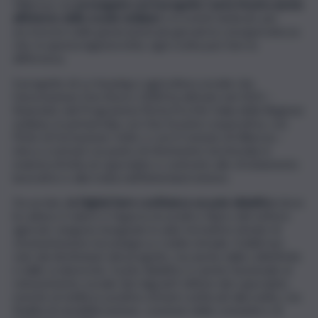
Villarosa, ma
proseguirà con il progetto Carta Nostra anche
all’interno delle scuole siciliane
e in eventi dedicati, per
accrescere nelle generazioni più giovani la consapevolezza
che, in questa ingiusta lotta, ogni scelta può fare la
differenza.
Il progetto di co-housing e agricoltura sociale che
l’associazione Don Bosco 2000 ha attivato nel 2021 –
finanziato dal Programma Più.Su.Pre.Me Italia della Regione
siciliana, in partnership con Das Società cooperativa, con
l’Ente di formazione UnSic e con il Comune di Villarosa –
mira a costruire un punto di riferimento territoriale in
materia di lotta al caporalato e contrasto allo sfruttamento
lavorativo e alla tratta nell’hinterland ennese.
Da un lato,
la Digital farm costituisce un polo didattico
dove
la cultura, il valore e l’approccio pratico tipico del settore
agricolo vengono insegnate in aule formative dotate di
strumentazione tecnologica e realtà virtuale, fruibili non
solo dai destinatari del progetto, ma anche dalla collettività
e dalle scolaresche. Il polo didattico è anche funzionale al
reinserimento sociale dei migranti vittime del caporalato,
nonché al riutilizzo positivo di beni confiscati alla mafia, con
finalità di sensibilizzazione, coesione della comunità e di