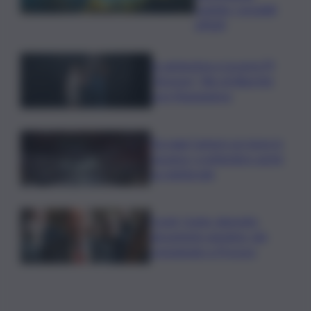
cautela, i possibili
effetti
In anteprima a Locarno79
“Armony”, film di Albertini
con Mastandrea
Da oggi Camere un mese in
vacanza, a settembre sprint
su l.elettorale
Covid, Conte: deposito
documento anonimo, già
consegnato a Procura