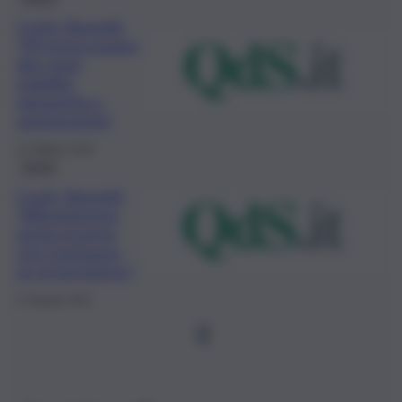
Covid. Bassetti:
“Mi preoccupano
due gravi
malattie,
tamponite e
saturimetrite”
12 Ottobre 2022
Sanità
Covid, Bassetti:
“Affronteremo
anche inverno
con Centaurus,
no al terrorismo”
27 Agosto 2022
1