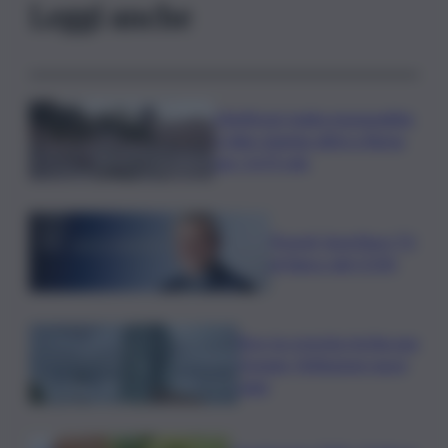
Leggi anche
L’Antitrust multa monopattini,
e-bike sharing attivi a Roma
per 2,675 mln
Picardi, Sportface TV
al fianco del CONI
Bce: la crescita rischia una
frenata, l’inflazione nuovi
rialzi