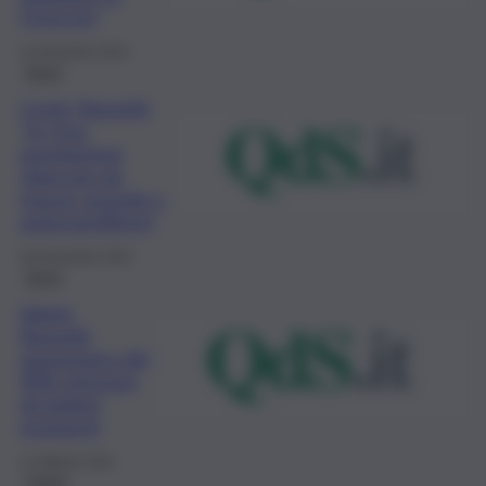
Omicron”
14 Dicembre 2022
Brevi
Covid, Bassetti:
“In Cina
popolazione
sfiancata da
misure assurde e
antiscientifiche”
28 Novembre 2022
Brevi
Salute,
Bassetti:
aumentano del
40% infezioni
da batteri
resistenti
13 Ottobre 2022
Salute