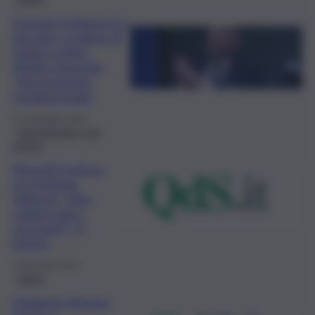
Esplode l’influenza e
già oltre 2 milioni di
italiani a letto.
Matteo Bassetti:
“Vaccinazione
fondamentale”
27 Novembre 2025
Fatti dall’Italia e dal
mondo
Bassetti ironizza
su ischemia
Meluzzi: “Non
colpiva solo i
vaccinati?”. E’
bufera
4 Dicembre 2023
Salute
Epidemia dengue