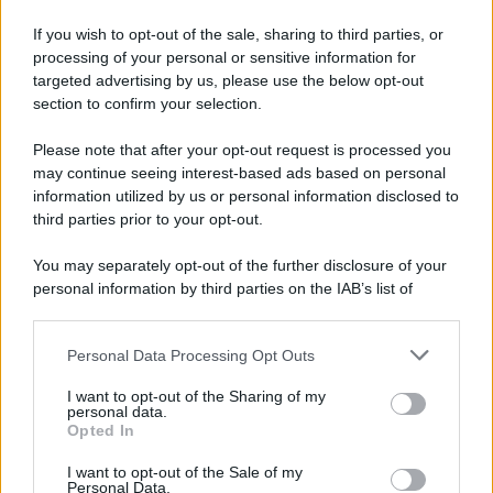
Iscriviti alla nostra Newsletter
If you wish to opt-out of the sale, sharing to third parties, or
Iscriviti alla nostra newsletter per non perdere le ultime
processing of your personal or sensitive information for
novità
targeted advertising by us, please use the below opt-out
section to confirm your selection.
Iscriviti Ora
Please note that after your opt-out request is processed you
may continue seeing interest-based ads based on personal
information utilized by us or personal information disclosed to
third parties prior to your opt-out.
You may separately opt-out of the further disclosure of your
personal information by third parties on the IAB’s list of
© 2026 | Ediservice s.r.l. 95126 Catania – Via Principe
downstream participants.
Nicola, 22 – P.IVA: 01153210875 – Cciaa Catania n.
Personal Data Processing Opt Outs
This information may also be disclosed by us to third parties
01153210875 – Quotidiano di Sicilia usufruisce dei
on the IAB’s List of Downstream Participants that may further
contributi di cui al D.lgs n. 70/2017
I want to opt-out of the Sharing of my
disclose it to other third parties.
personal data.
Opted In
I want to opt-out of the Sale of my
Personal Data.
Chi Siamo