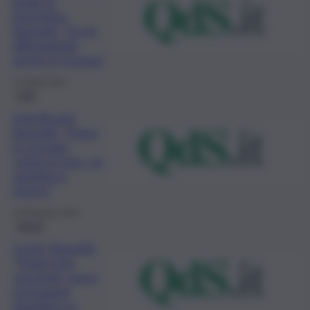
letale in
Argentina,
Bassetti: “Si sta
diffondendo
anche in Europa”
21 Aprile 2023
Fatti
Dolcificanti,
Bassetti: “Dopo
la crociata
contro il vino, mi
aspetto lo
stesso”
28 Febbraio 2023
Salute
Covid, Bassetti:
“Troppi non
vaccinati, passa
messaggio
sbagliato su