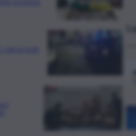
della provincia
Le
chili di botti
eri:
li