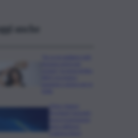
ggi anche
“Se ce ne andiamo tutti,
nessuno potrà mai
restare”, la storia di Alex
Allyfy tra musica,
passione e amore per la
Sicilia
L’Etna ‘chiama’,
Stromboli ‘risponde’:
nuova tracimazione
lavica dall’area
craterica Nord