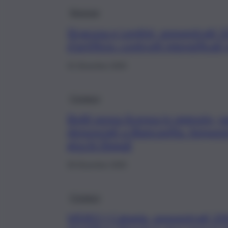
Siracusa
Siracusa e Lentini, sequestrati 
d’artificio: controlli intensific
31 Dicembre 2025
Cronaca
Botti senza licenza in negozio, p
denunciati a Biancavilla. Sequest
giochi illegali
30 Dicembre 2025
Cronaca
VIDEO | Catania, sequestrati 20