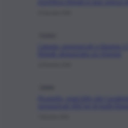
d’artificio illegali in due negozi 
23 Dicembre 2025
Cronaca
Catania, sequestrati a Nesima 17 
illegali: denunciato un 32enne
13 Dicembre 2025
Catania
Picanello, maxi blitz dei Carabini
sequestrati 400 kg di botti illega
7 Dicembre 2025