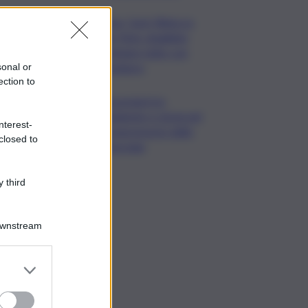
Roma, Card. Reina su
Spin Time: sbagliato
archiviare tutto con
sgombero
sonal or
ection to
Escursioni tra
ambiente e storia nel
nterest-
comprensorio dello
closed to
Zoncolan
 third
Downstream