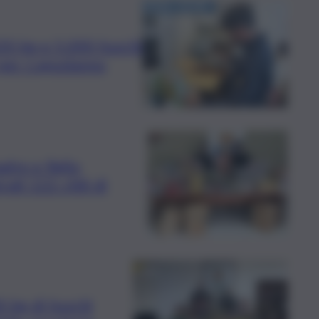
320 kg e 5.000 fuochi
ati per Capodanno
adre e figlio
rati 122 chili di
0 kg di fuochi