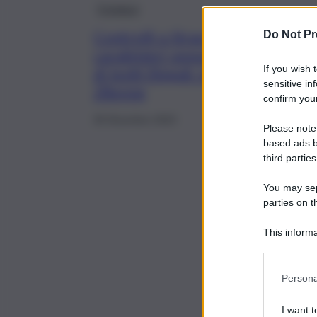
Cronaca
Controlli a Siracusa, i
Do Not Pr
carabinieri sequestrano 20 kg
If you wish 
di botti illegali: multa salata a
sensitive in
28enne
confirm your
30 Dicembre 2023
Please note
based ads b
third parties
You may sepa
parties on t
This informa
Participants
Persona
I want t