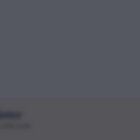
letter
le ultime novità