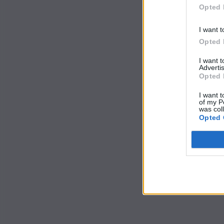
Opted 
I want t
Opted 
I want 
Advertis
Opted 
I want t
of my P
was col
Opted 