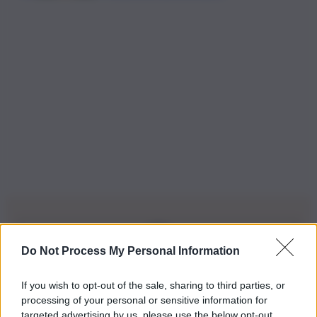
Do Not Process My Personal Information
Iscriviti alla nostra Newsletter
If you wish to opt-out of the sale, sharing to third parties, or
Iscriviti alla nostra newsletter per non perdere le ultime
processing of your personal or sensitive information for
novità
targeted advertising by us, please use the below opt-out