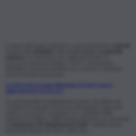
In questi ultimi giorni dell’anno si sono intensificati i
controlli
da parte dei
carabinieri
, sulla vendita illegale di
materiale
esplosivo
. Un fenomeno che, negli anni passati, ha
provocato numerose vittime e feriti a causa proprio
dell’utilizzo di fuochi d’artificio non a norma o comunque
senza le dovute precauzioni.
Iscriviti gratis al canale WhatsApp di QdS.it, news e
aggiornamenti CLICCA QUI
Da qui l’intensificarsi dell’attività da parte dei militari del
Comando Provinciale di Siracusa che durante la giornata
odierna, un servizio coordinato tra i carabinieri della
Stazione di Ortigia e i Vigili Urbani di Siracusa, ha consentito
di
sequestrare 20 chilogrammi di “botti”
, venduti da una
bancarella abusiva nel centro della città.