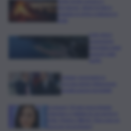
Notte di San Lorenzo e
Ferragosto, divieti di falò in
spiaggia: le prime ordinanze in
Sicilia
Isole minori,
sospensione
immediata degli
aumenti delle
tariffe
Catania, nonostante la
proroga niente fideiussione:
penalizzazione inevitabile
Scomparsi, 30 anni senza Angela
Celentano e migliaia di casi anche in
Sicilia. Manisco World: “Non sono un
fascicolo da archiviare”