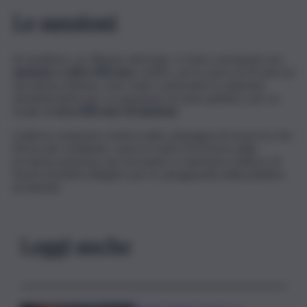
Le sanzioni
Al venditore, un 28enne del luogo, è stata comminata una
sanzione
di
oltre 500 euro
. Inoltre, ad un uomo di 50 anni ed
una donna 33enne, sono state contestate le violazioni
amministrative per occupazione di suolo pubblico, per un
totale di
circa 400 euro di sanzione
.
L’odierno sequestro rientra nella campagna di sicurezza che
l’Arma dei carabinieri, opera in tutto il territorio della
provincia aretusea, per prevenire e reprimere l’utilizzo di
fuochi d’artificio illegali e per la salvaguardia della pubblica
incolumità.
Leggi anche