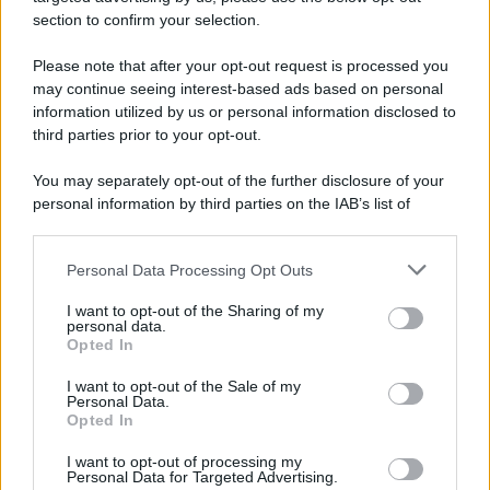
section to confirm your selection.
Iscriviti Ora
Please note that after your opt-out request is processed you
may continue seeing interest-based ads based on personal
information utilized by us or personal information disclosed to
third parties prior to your opt-out.
You may separately opt-out of the further disclosure of your
personal information by third parties on the IAB’s list of
© 2026 | Ediservice s.r.l. 95126 Catania – Via Principe
downstream participants.
Nicola, 22 – P.IVA: 01153210875 – Cciaa Catania n.
Personal Data Processing Opt Outs
This information may also be disclosed by us to third parties
01153210875 – Quotidiano di Sicilia usufruisce dei
on the IAB’s List of Downstream Participants that may further
contributi di cui al D.lgs n. 70/2017
I want to opt-out of the Sharing of my
disclose it to other third parties.
personal data.
Opted In
I want to opt-out of the Sale of my
Personal Data.
Chi Siamo
Opted In
Fondazione Etica e Valori Marilù Tregua
Fondatore Carlo Alberto Tregua
Lavora con noi
I want to opt-out of processing my
Personal Data for Targeted Advertising.
Gerenza