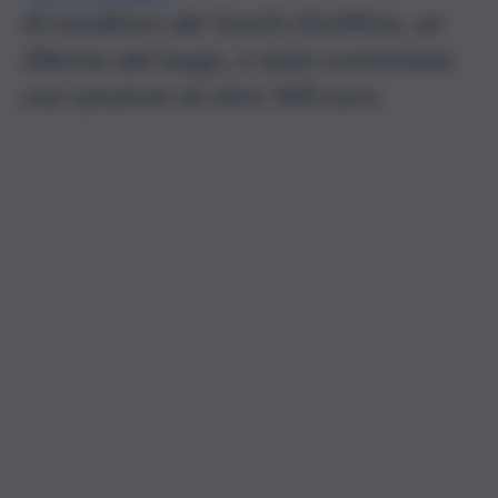
Al venditore dei fuochi d’artificio, un
28enne del luogo, è stata comminata
una sanzione di oltre 500 euro.