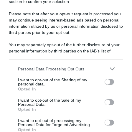
section to confirm your selection.
Iscriviti Ora
Please note that after your opt-out request is processed you
may continue seeing interest-based ads based on personal
information utilized by us or personal information disclosed to
third parties prior to your opt-out.
You may separately opt-out of the further disclosure of your
personal information by third parties on the IAB’s list of
© 2026 | Ediservice s.r.l. 95126 Catania – Via Principe
downstream participants.
Nicola, 22 – P.IVA: 01153210875 – Cciaa Catania n.
Personal Data Processing Opt Outs
This information may also be disclosed by us to third parties
01153210875 – Quotidiano di Sicilia usufruisce dei
on the IAB’s List of Downstream Participants that may further
contributi di cui al D.lgs n. 70/2017
I want to opt-out of the Sharing of my
disclose it to other third parties.
personal data.
Opted In
I want to opt-out of the Sale of my
Personal Data.
Chi Siamo
Opted In
Fondazione Etica e Valori Marilù Tregua
Fondatore Carlo Alberto Tregua
Lavora con noi
I want to opt-out of processing my
Personal Data for Targeted Advertising.
Gerenza
Opted In