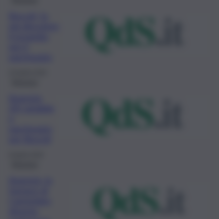
Brucoli, fa
già discutere
il progetto
per il
parcheggio
23 Aprile 2022
Siracusa
Augusta,
Ztl variabile
e
parcheggio
per Brucoli
8 Aprile 2022
Siracusa
Augusta, la
fornace di
Campolato
diventa