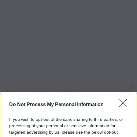
Do Not Process My Personal Information
Iscriviti alla nostra Newsletter
If you wish to opt-out of the sale, sharing to third parties, or
Iscriviti alla nostra newsletter per non perdere le ultime
processing of your personal or sensitive information for
novità
targeted advertising by us, please use the below opt-out