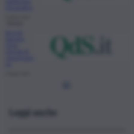
patrimonio
etnografico
22 Marzo 2022
Siracusa
Brucoli-
Agnone,
Zone
speciali di
conservazio
ne
9 Giugno 2020
1
2
Leggi anche