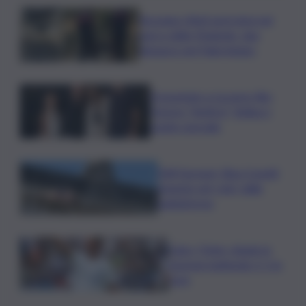
Bruciano rifiuti pericolosi nel
parco delle Madonie, due
denunce nel Palermitano
Presentato a Locarno film
Totorici “Ketticé”, Bellucci
ospite speciale
Tuffi Europei, Elisa Cosetti
argento nel ‘volo’ dalla
piattaforma
Calco, l’Inter chiude la
tournee battendo 2-1 la
Juve