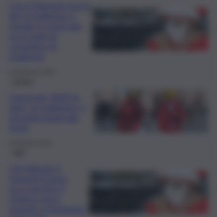
Con il Martedì grasso
del 13 febbraio si
chiude il Carnevale:
ecco tutte le
curiosità e le
tradizioni
13 Febbraio 2024
Cultura
Carnevale 2024: le
date, le tradizioni e i
proverbi legati alla
festa
8 Febbraio 2024
Fatti
L’8 febbraio è
Giovedì Grasso:
ecco perché si
chiama così e
quando si festeggia