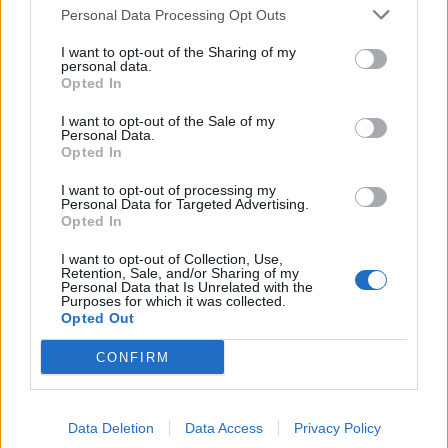
Personal Data Processing Opt Outs
This information may also be disclosed by us to third parties
01153210875 – Quotidiano di Sicilia usufruisce dei
on the IAB’s List of Downstream Participants that may further
contributi di cui al D.lgs n. 70/2017
I want to opt-out of the Sharing of my
disclose it to other third parties.
personal data.
Opted In
I want to opt-out of the Sale of my
Personal Data.
Chi Siamo
Opted In
Fondazione Etica e Valori Marilù Tregua
Fondatore Carlo Alberto Tregua
Lavora con noi
I want to opt-out of processing my
Personal Data for Targeted Advertising.
Gerenza
Opted In
I want to opt-out of Collection, Use,
Retention, Sale, and/or Sharing of my
Personal Data that Is Unrelated with the
Purposes for which it was collected.
Opted Out
Scarica l’app
CONFIRM
Privacy Policy
Preferenze Privacy
Data Deletion
Data Access
Privacy Policy