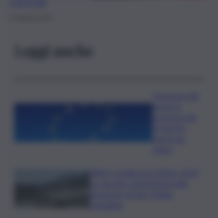
Carnevale
8 Febbraio 2024
Leggi anche
Oroscopo del
lunedì, le
previsioni del
10 agosto
segno per
segno
Rifiuti, in Sicilia tra il 2024 e 2025
un calo dei conferimenti nelle
discariche di oltre 50mila
tonnellate