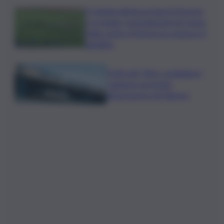
Il Catania elimina ai rigori il Vicenza
e si regala i trentaduesimi di Coppa
Italia contro il Parma: la cronaca e il
tabellino
Truffa del “finto carabiniere”,
catanese arrestato
all’aeroporto di Palermo