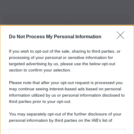
Do Not Process My Personal Information
Iscriviti alla nostra Newsletter
If you wish to opt-out of the sale, sharing to third parties, or
Iscriviti alla nostra newsletter per non perdere le ultime
processing of your personal or sensitive information for
novità
targeted advertising by us, please use the below opt-out
section to confirm your selection.
Iscriviti Ora
Please note that after your opt-out request is processed you
may continue seeing interest-based ads based on personal
information utilized by us or personal information disclosed to
third parties prior to your opt-out.
You may separately opt-out of the further disclosure of your
personal information by third parties on the IAB’s list of
© 2026 | Ediservice s.r.l. 95126 Catania – Via Principe
downstream participants.
Nicola, 22 – P.IVA: 01153210875 – Cciaa Catania n.