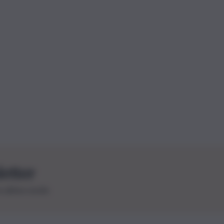
letter
le ultime novità