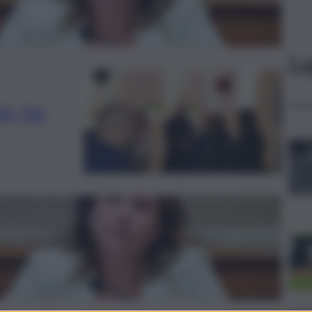
Le
l): “Più