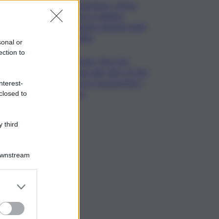
Enoturismo, Cinque
Terre e Salento
guidano desideri degli
italiani
sonal or
ection to
Banche, First Cisl:
boom utili, oltre 15 mln
per le 5 più grandi in I
nterest-
sem
closed to
 third
Downstream