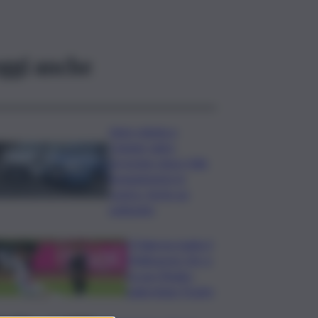
ggi anche
Auto rubata a
Catania, ladro
arrestato dopo folle
inseguimento in
centro: ferito un
poliziotto
Il Palermo batte il
Melbourne City e
fa suo l’Anglo-
palermitan Trophy