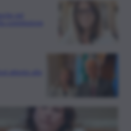
anche nel
lla commissione
ni attento alla