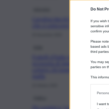
Intervista
Do Not Pr
Carolina Varchi (FdI): “Farci guid
If you wish 
che ci uniscono”
sensitive in
confirm your
25 Novembre 2025
Please note
based ads b
Sicilia
third parties
Fratelli d’Italia presenta una
You may sepa
proposta di legge per
parties on t
colpire chi inneggia alla
mafia
This informa
Participants
22 Ottobre 2025
Persona
Politica
I want t
Più uomini e “zone rosse” dopo l