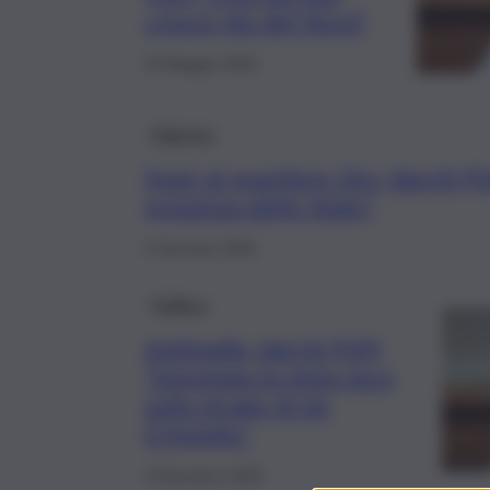
cresce più del Nord”
19 Maggio 2026
Palermo
Spari al quartiere Zen, Varchi (Fd
presenza dello Stato”
4 Gennaio 2026
Politica
Antimafia, Varchi (FdI):
“Smontata la pista nera
sulla strage di via
D’Amelio”
9 Dicembre 2025