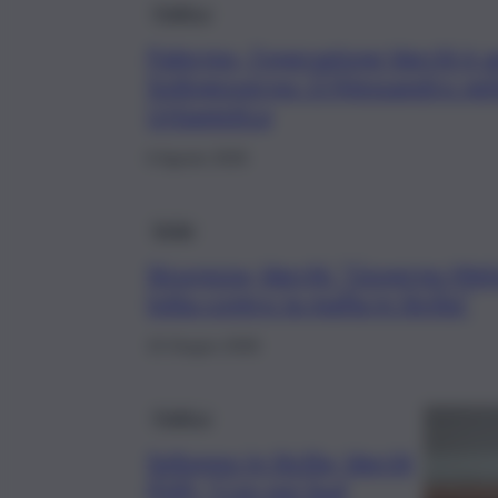
Politica
Palermo, l’operazione Varchi è 
Sottogoverno: D’Alessandro ne
Urbanistica
6 Agosto 2026
Sicilia
Sicurezza, Varchi: “Governo Melo
lotta contro la mafia in Sicilia”
15 Giugno 2026
Politica
Sviluppo in Sicilia, Varchi
(FdI): “Con noi Sud