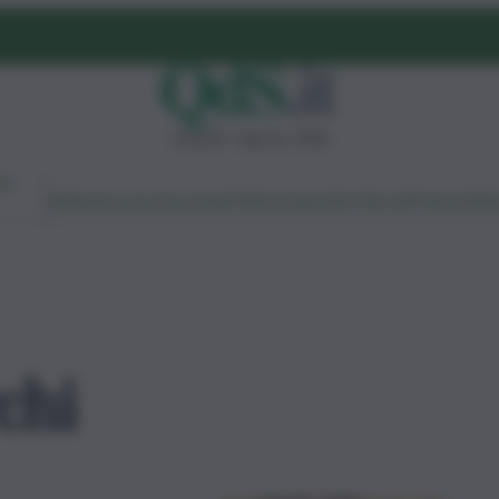
venerdì 7 agosto 2026
Ambiente
Lavoro
Economia
Politica
Cultura
Dai Mercati
Podcast
Vid
chi