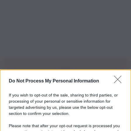
Do Not Process My Personal Information
Iscriviti alla nostra Newsletter
If you wish to opt-out of the sale, sharing to third parties, or
Iscriviti alla nostra newsletter per non perdere le ultime
processing of your personal or sensitive information for
novità
targeted advertising by us, please use the below opt-out
section to confirm your selection.
Iscriviti Ora
Please note that after your opt-out request is processed you