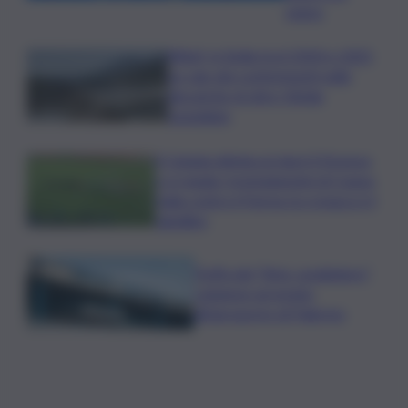
segno
Rifiuti, in Sicilia tra il 2024 e 2025
un calo dei conferimenti nelle
discariche di oltre 50mila
tonnellate
Il Catania elimina ai rigori il Vicenza
e si regala i trentaduesimi di Coppa
Italia contro il Parma: la cronaca e il
tabellino
Truffa del “finto carabiniere”,
catanese arrestato
all’aeroporto di Palermo