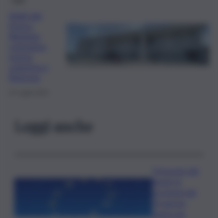
Vigili del
Fuoco,
Regione
consegna
nuova
caserma a
Siracusa
22 Luglio 2024
Leggi anche
Oroscopo del
lunedì, le
previsioni del
10 agosto
segno per