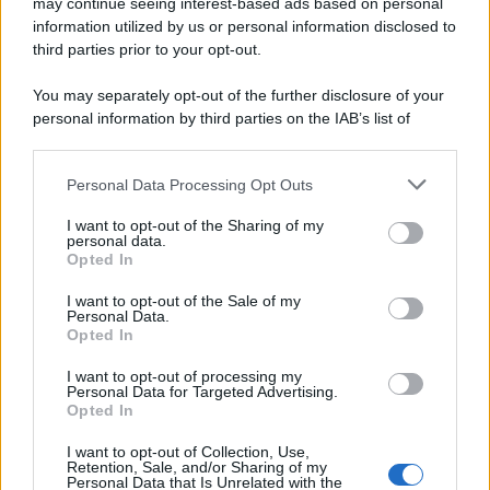
may continue seeing interest-based ads based on personal
information utilized by us or personal information disclosed to
third parties prior to your opt-out.
You may separately opt-out of the further disclosure of your
personal information by third parties on the IAB’s list of
© 2026 | Ediservice s.r.l. 95126 Catania – Via Principe
downstream participants.
Nicola, 22 – P.IVA: 01153210875 – Cciaa Catania n.
Personal Data Processing Opt Outs
This information may also be disclosed by us to third parties
01153210875 – Quotidiano di Sicilia usufruisce dei
on the IAB’s List of Downstream Participants that may further
contributi di cui al D.lgs n. 70/2017
I want to opt-out of the Sharing of my
disclose it to other third parties.
personal data.
Opted In
I want to opt-out of the Sale of my
Personal Data.
Chi Siamo
Opted In
Fondazione Etica e Valori Marilù Tregua
Fondatore Carlo Alberto Tregua
Lavora con noi
I want to opt-out of processing my
Personal Data for Targeted Advertising.
Gerenza
Opted In
I want to opt-out of Collection, Use,
Retention, Sale, and/or Sharing of my
Personal Data that Is Unrelated with the