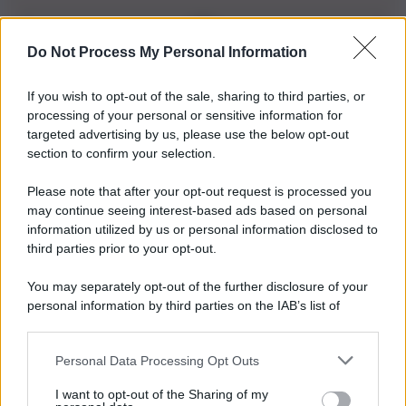
Do Not Process My Personal Information
Iscriviti alla nostra Newsletter
If you wish to opt-out of the sale, sharing to third parties, or
Iscriviti alla nostra newsletter per non perdere le ultime
processing of your personal or sensitive information for
novità
targeted advertising by us, please use the below opt-out
section to confirm your selection.
Iscriviti Ora
Please note that after your opt-out request is processed you
may continue seeing interest-based ads based on personal
information utilized by us or personal information disclosed to
third parties prior to your opt-out.
You may separately opt-out of the further disclosure of your
personal information by third parties on the IAB’s list of
© 2026 | Ediservice s.r.l. 95126 Catania – Via Principe
downstream participants.
Nicola, 22 – P.IVA: 01153210875 – Cciaa Catania n.
Personal Data Processing Opt Outs
This information may also be disclosed by us to third parties
01153210875 – Quotidiano di Sicilia usufruisce dei
on the IAB’s List of Downstream Participants that may further
contributi di cui al D.lgs n. 70/2017
I want to opt-out of the Sharing of my
disclose it to other third parties.