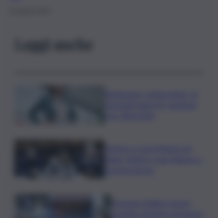
20 Agosto 2024
Leggi anche
Risoluzione ‘campo largo’ su
Giorgetti agita Pd, tensione
con i Riformisti
Vertice a casa Meloni con
Tajani, Salvini e Lupi: bilancio e
priorità ripresa
Operaio siciliano muore
travolto da lastre di marmo