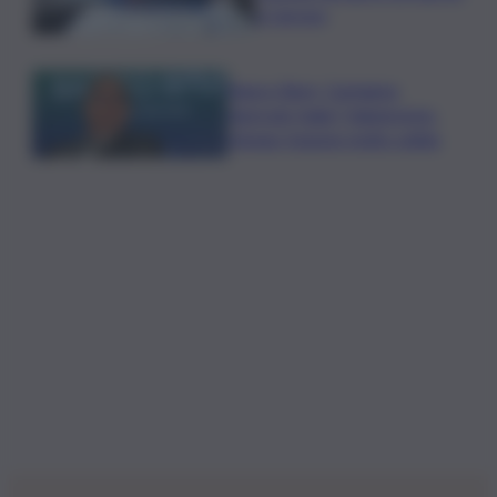
a Carrara
Banco Bpm, Castagna:
Agricole Italia? Valuteremo,
ritengo fusione molto solida