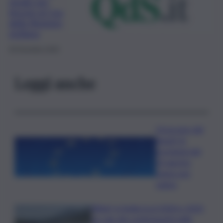
studio per
tirocini al Cga
della Regione
siciliana
30 Dicembre 2020
Leggi anche
Oroscopo del
lunedì, le
previsioni del
10 agosto
segno per
segno
Rifiuti, in Sicilia tra il 2024 e 2025
un calo dei conferimenti nelle