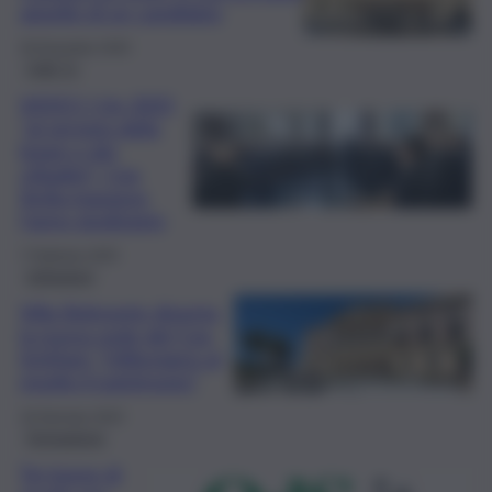
appello di un candidato
30 Dicembre 2025
QdS Tv
VIDEO | Un 2025
“al servizio della
legge e dei
cittadini”: Cga
Sicilia inaugura
l’anno giudiziario
7 Febbraio 2025
Istituzioni
Villa Belmonte diventa
la nuova sede del Cga,
Schifani: “Utilizziamo al
meglio il patrimonio”
18 Gennaio 2024
Formazione
Tre borse di