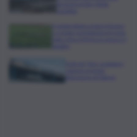
discariche di oltre 50mila
tonnellate
Il Catania elimina ai rigori il Vicenza
e si regala i trentaduesimi di Coppa
Italia contro il Parma: la cronaca e il
tabellino
Truffa del “finto carabiniere”,
catanese arrestato
all’aeroporto di Palermo