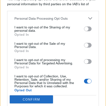
personal information by third parties on the IAB’s list of
© 2026 | Ediservice s.r.l. 95126 Catania – Via Principe
downstream participants.
Nicola, 22 – P.IVA: 01153210875 – Cciaa Catania n.
Personal Data Processing Opt Outs
This information may also be disclosed by us to third parties
01153210875 – Quotidiano di Sicilia usufruisce dei
on the IAB’s List of Downstream Participants that may further
contributi di cui al D.lgs n. 70/2017
I want to opt-out of the Sharing of my
disclose it to other third parties.
personal data.
Opted In
I want to opt-out of the Sale of my
Personal Data.
Chi Siamo
Opted In
Fondazione Etica e Valori Marilù Tregua
Fondatore Carlo Alberto Tregua
Lavora con noi
I want to opt-out of processing my
Personal Data for Targeted Advertising.
Gerenza
Opted In
I want to opt-out of Collection, Use,
Retention, Sale, and/or Sharing of my
Personal Data that Is Unrelated with the
Purposes for which it was collected.
Opted Out
Scarica l’app
CONFIRM