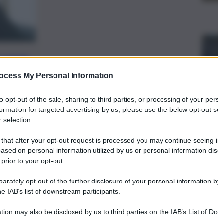
preferite
ocess My Personal Information
 ITALO BELGA
to opt-out of the sale, sharing to third parties, or processing of your per
usso le parti (la Regione con
formation for targeted advertising by us, please use the below opt-out s
età con i propri legali, gli
 selection.
o riservati la decisione, attesa tra
 that after your opt-out request is processed you may continue seeing i
ased on personal information utilized by us or personal information dis
 prior to your opt-out.
rately opt-out of the further disclosure of your personal information by
he IAB’s list of downstream participants.
tion may also be disclosed by us to third parties on the IAB’s List of 