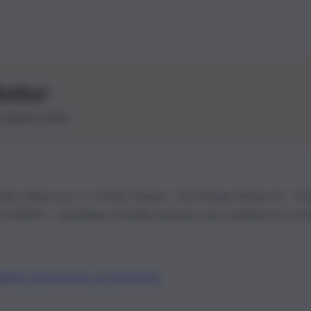
letter
le ultime novità
26 | Ediservice s.r.l. 95126 Catania – Via Principe Nicola, 22 – P
3210875 – Quotidiano di Sicilia usufruisce dei contributi di cui al
Alberto Tregua
Lavora con noi
Gerenza