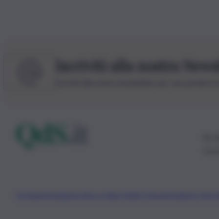
Iscriviti alla nostra News
Iscriviti alla nostra newsletter per non perdere 
© 20
0115
Chi Siamo
Fondazione Etica e Valori Marilù Tregua
Fondatore Carlo 