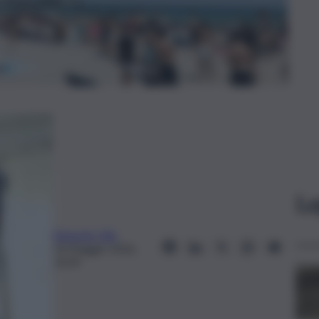
Le
Edoardo Ullo
14 Maggio 2026,
14:39