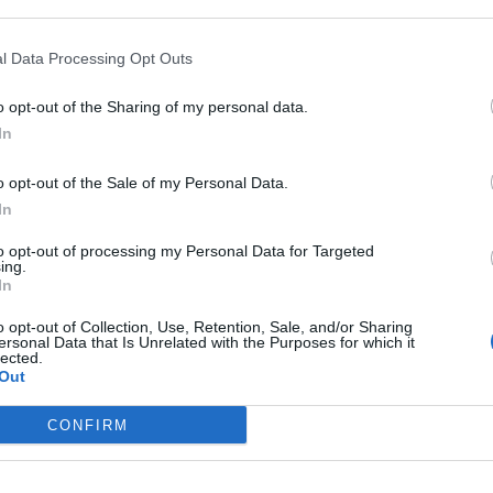
 that may further disclose it to other third parties.
l Data Processing Opt Outs
o opt-out of the Sharing of my personal data.
In
o opt-out of the Sale of my Personal Data.
In
o di giustizia amministrativa chiamato a scogliere i dubbi sul
to opt-out of processing my Personal Data for Targeted
ing.
 inizio della settimana prossima la decisione sulla gestione
In
Belga. Il giorno del “giudizio” era atteso per oggi, giovedì
i giorni. Rimangono, dunque, ancora
sospese le procedure
o opt-out of Collection, Use, Retention, Sale, and/or Sharing
ella borgata marinara.
ersonal Data that Is Unrelated with the Purposes for which it
lected.
Out
CONFIRM
Regione con l’Avvocatura dello Stato, la società con i propri
rvati la decisione, attesa tra lunedì e martedì.