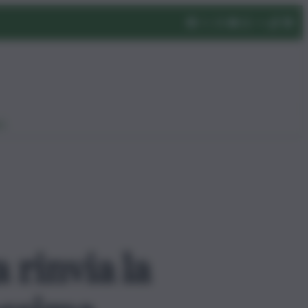
eo
 rinvia la