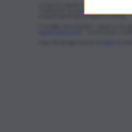
Un decreto urgente del presidente, il 25 aprile
“restituzione” provvisoria della spiaggia alla I
incapacità gestionale di Regione e Comune.
Il Consiglio dovrà decidere – sempre in via ca
questo rimesso al Tar
– se confermare o modifi
Segui tutti gli aggiornamenti di
QdS.it
sui cana