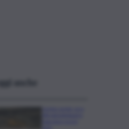
ggi anche
Caretta caretta, circa
280 nidi individuati in
Italia dopo record
2025