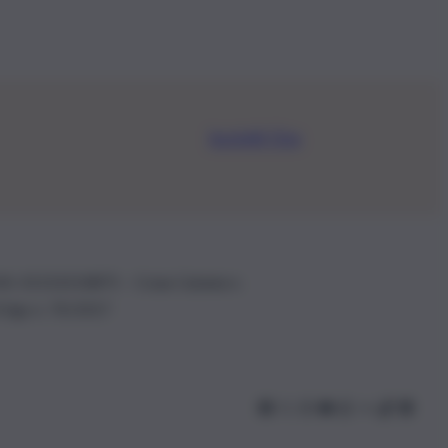
Iscriviti Ora
.IVA: 01153210875 – Cciaa Catania n.
 D.lgs n. 70/2017