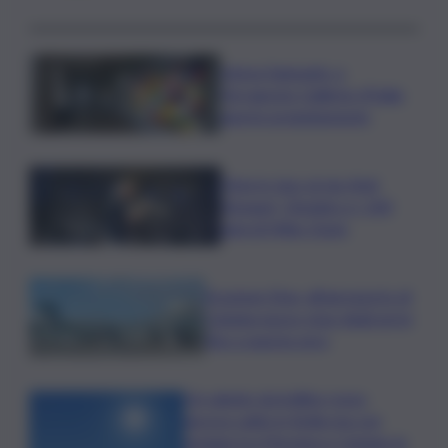
Intesa Sanpaolo: a
Ferragosto Gallerie d’Italia
aperte gratuitamente
Time in Jazz al via: Amii
Stewart, Diodato e i 100
anni di Miles Davis
Eruzione Etna, all’aeroporto di
Catania nuovo stop degli arrivi
fino a questa sera
Un sabato da bollino rosso,
ancora caldo in Sicilia ma con
pioggia tra Messina e Catania: le