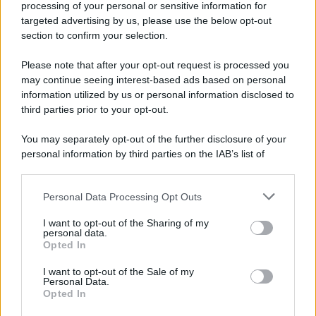
Iscriviti alla nostra newsletter per non perdere le ultime
processing of your personal or sensitive information for
novità
targeted advertising by us, please use the below opt-out
section to confirm your selection.
Iscriviti Ora
Please note that after your opt-out request is processed you
may continue seeing interest-based ads based on personal
information utilized by us or personal information disclosed to
third parties prior to your opt-out.
You may separately opt-out of the further disclosure of your
personal information by third parties on the IAB’s list of
© 2026 | Ediservice s.r.l. 95126 Catania – Via Principe
downstream participants.
Nicola, 22 – P.IVA: 01153210875 – Cciaa Catania n.
Personal Data Processing Opt Outs
This information may also be disclosed by us to third parties
01153210875 – Quotidiano di Sicilia usufruisce dei
on the IAB’s List of Downstream Participants that may further
contributi di cui al D.lgs n. 70/2017
I want to opt-out of the Sharing of my
disclose it to other third parties.
personal data.
Opted In
I want to opt-out of the Sale of my
Personal Data.
Chi Siamo
Opted In
Fondazione Etica e Valori Marilù Tregua
Fondatore Carlo Alberto Tregua