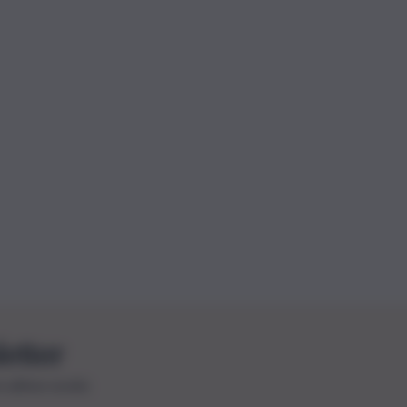
letter
le ultime novità