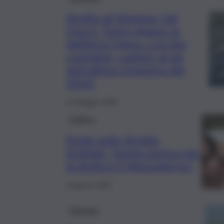
Stretto di Messina, l’ad
Ciucci: “Entro giugno la
delibera Cipess. Con iter
completo, cantieri al via
nell’ultimo trimestre del
2026”
12 Maggio 2026
Politica
Ponte sullo Stretto,
Schifani: “Svolta storica per
la Sicilia e il Mezzogiorno”
6 Agosto 2025
Messina