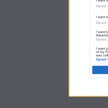
I want t
Opted 
I want t
Opted 
I want 
Advertis
Opted 
I want t
of my P
was col
Opted 