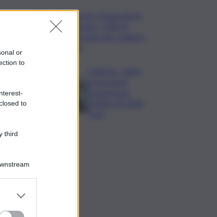
Turismo, Osservatorio
Telepass: +20% di
interesse per i viaggi in
auto
sonal or
ection to
Palermo, rapina
in un centro
scommesse:
nterest-
bottino da 5mila
closed to
euro
 third
Downstream