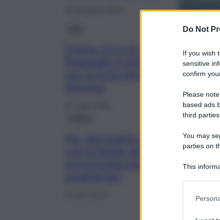
11 Dicembre 2024
Fatti
Do Not Pr
Cipess, ecco le opere
If you wish 
finanziate in Sicilia: 20 milioni
sensitive in
per la Zona Falcata di
confirm your
Messina
Please note
based ads b
11 Luglio 2024
third parties
Politica
Fsc, dal Cipess ok ad Accordo
You may sepa
parties on t
con la Sicilia. Schifani: “Grande
opportunità per avviare opere
This informa
strategiche”
Participants
9 Luglio 2024
Persona