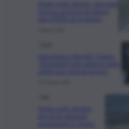
Ponte sullo Stretto, giornata
storica: arriva il via libera
dal CIPESS al progetto
6 Agosto 2025
Forum
Alessandro Morelli, Cipess:
“Distribuiti 600 miliardi negli
ultimi due anni di lavoro”
25 Febbraio 2025
Fatti
Ponte sullo Stretto,
giorni di passione
aspettando il Cipess