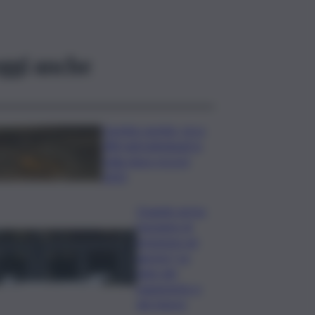
ggi anche
Caretta caretta, circa
280 nidi individuati in
Italia dopo record
2025
Quando arriva
l’assegno di
inclusione ad
agosto? Le
date del
pagamento e
dei rinnovi