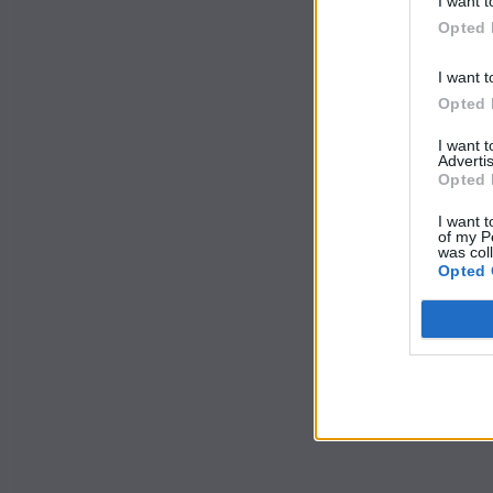
I want t
Opted 
I want t
Opted 
I want 
Advertis
Opted 
I want t
of my P
was col
Opted 