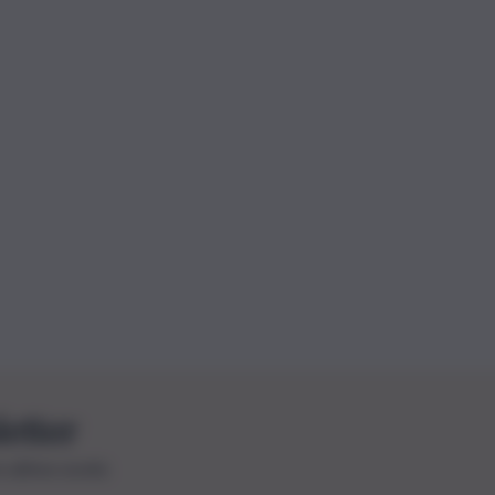
letter
le ultime novità