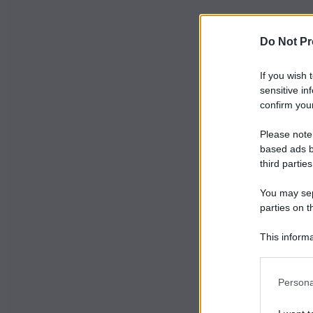
Do Not Pr
If you wish 
sensitive in
confirm your
Please note
based ads b
third parties
You may sepa
parties on t
This informa
Participants
Persona