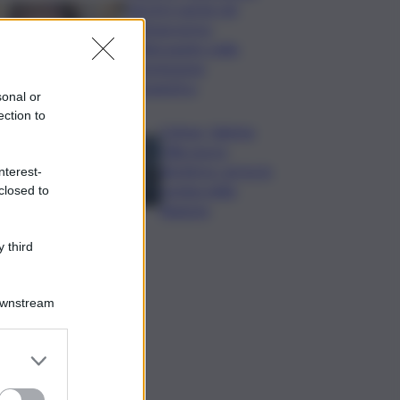
Varchi è anche nel
Sottogoverno:
D’Alessandro nella
commissione
Urbanistica
sonal or
ection to
Cefpas, Sabrina
Cillia nuova
direttrice: arriva la
nterest-
nomina della
closed to
Regione
 third
Downstream