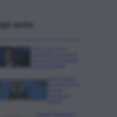
ggi anche
Covid, ‘Conte-day’ in
commissione: “non sono un
eroe ma un uomo corretto,
non troverete nulla”
Guccini, Meloni:
l’ho amato e mi ha
formato,
continuerò a
cantarlo
Palermo, l’operazione