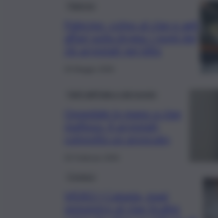
Palermo
Palermo, colpo al clan e agli
affari sulla droga: i nomi dei
26 arrestati nel blitz
20 Maggio 2026
Fatti dall’Italia e dal mondo
Ospedale in mano a clan
mafioso: 4 arrestati,
coinvolto un avvocato
25 Febbraio 2026
Cronaca
VIDEO | Catania, maxi
sequestro al clan Scalisi: