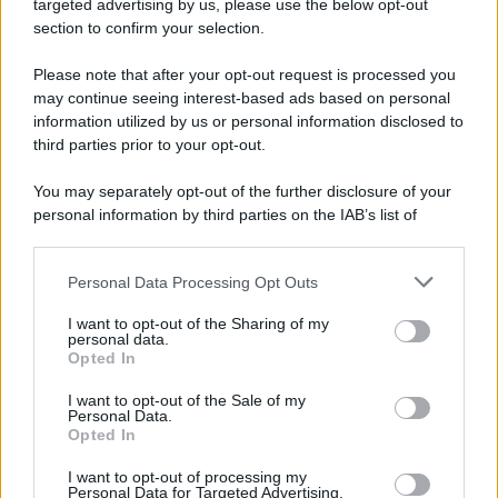
targeted advertising by us, please use the below opt-out
section to confirm your selection.
Iscriviti Ora
Please note that after your opt-out request is processed you
may continue seeing interest-based ads based on personal
information utilized by us or personal information disclosed to
third parties prior to your opt-out.
You may separately opt-out of the further disclosure of your
personal information by third parties on the IAB’s list of
© 2026 | Ediservice s.r.l. 95126 Catania – Via Principe
downstream participants.
Nicola, 22 – P.IVA: 01153210875 – Cciaa Catania n.
Personal Data Processing Opt Outs
This information may also be disclosed by us to third parties
01153210875 – Quotidiano di Sicilia usufruisce dei
on the IAB’s List of Downstream Participants that may further
contributi di cui al D.lgs n. 70/2017
I want to opt-out of the Sharing of my
disclose it to other third parties.
personal data.
Opted In
I want to opt-out of the Sale of my
Personal Data.
Chi Siamo
Opted In
Fondazione Etica e Valori Marilù Tregua
Fondatore Carlo Alberto Tregua
Lavora con noi
I want to opt-out of processing my
Personal Data for Targeted Advertising.
Gerenza