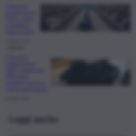
Concorso
magistratura
2024, come
candidarsi:
tutte le info
5 Maggio 2024
Concorsi
Concorso
magistratura
2024, bando per
400 posti:
requisiti, prove e
come partecipare
13 Aprile 2024
Leggi anche