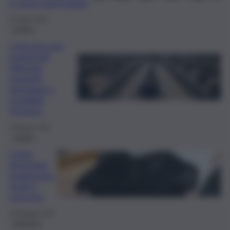
e come partecipare
8 Luglio 2026
Lavoro
Concorso per
magistrati
tributari:
requisiti,
domanda e
modalità
d’esame
8 Giugno 2024
Lavoro
Come
diventare
magistrato:
studi e
concorsi
26 Maggio 2024
Concorsi