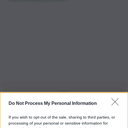
Do Not Process My Personal Information
Iscriviti alla nostra Newsletter
If you wish to opt-out of the sale, sharing to third parties, or
Iscriviti alla nostra newsletter per non perdere le ultime
processing of your personal or sensitive information for
novità