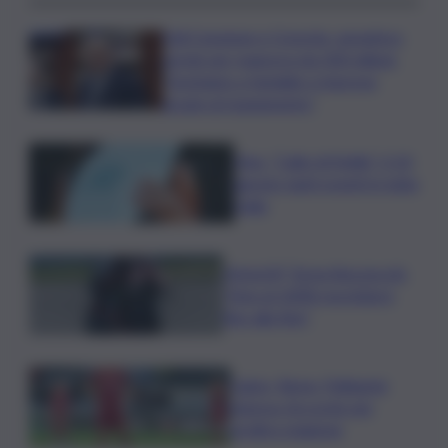
Ddl Coesione e Crescita, semaforo
verde per manovra da 200 milioni:
“Sostegno a famiglie e imprese
grazie al risanamento”
Vino, “Calici di Stelle”: il 10
agosto tanti eventi in tutta
Italia
MotoGP, Torna Bezzecchi:
“Non al 100% ma lotterò
fino alla fine”
Calcio, Roma, Pellegrini
rinnova. Accordo per
un’altra stagione