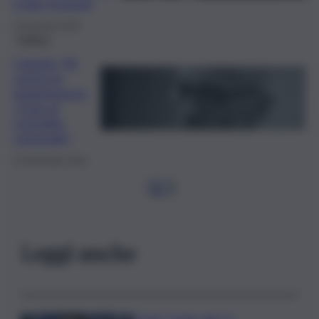
e due mozioni
15 Gennaio 2025
Politica
Catania, Pd
contro la
maggioranza:
“Caos al
Consiglio
comunale”
10 Novembre 2024
1
2
…
Leggi anche
Covid, ‘Conte-day’ in