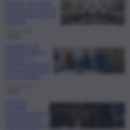
Palermo, ok al piano
industriale e budget di
Amg: rinviati i discorsi
sulla Rap
24 Gennaio 2025
Politica
Esplosione San
Giovanni Galermo,
Anastasi: “Il
Consiglio comunale
e l’Amministrazione
farà il possibile”
22 Gennaio 2025
Politica
Catania, il
Consiglio
comunale approva
regolamento sui
sistemi informativi