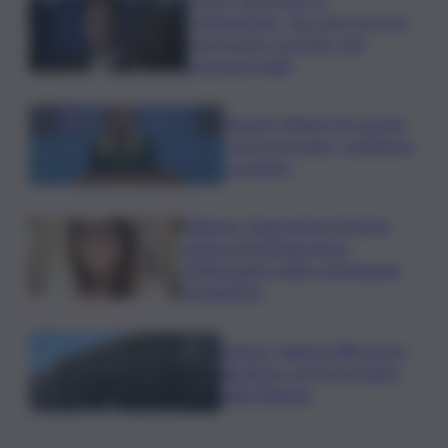
commissione: “non sono un eroe
ma un uomo corretto, non
troverete nulla”
Guccini, Meloni: l’ho amato
e mi ha formato, continuerò
a cantarlo
Palermo, l’operazione Varchi è
anche nel Sottogoverno:
D’Alessandro nella commissione
Urbanistica
Cefpas, Sabrina Cillia nuova
direttrice: arriva la nomina
della Regione