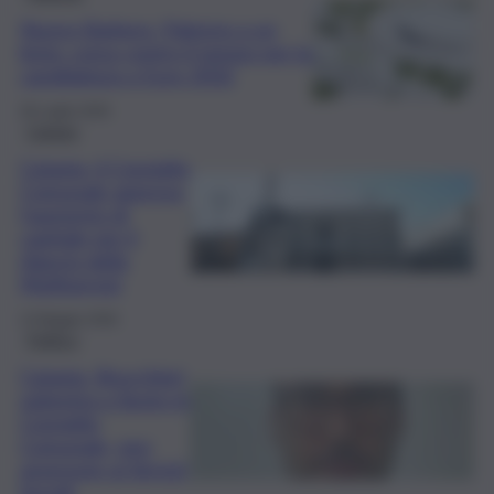
Nuovo Barbera, Palermo a un
bivio: corsa contro il tempo per la
candidatura a Euro 2032
30 Luglio 2026
Catania
Catania, il Consiglio
Comunale approva
l’aumento di
capitale per il
rilancio della
Multiservizi
13 Maggio 2026
Politica
Catania, Brucchieri
subentra a Spoto in
Consiglio
Comunale, neo
assessore ai Servizi
Sociali