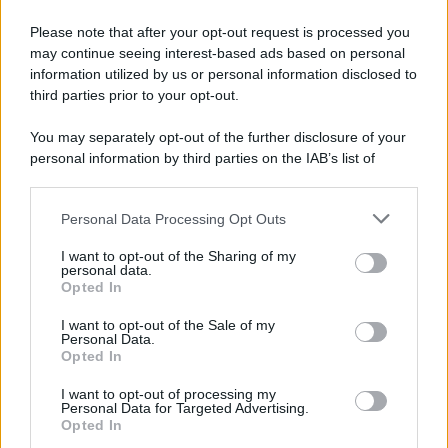
Please note that after your opt-out request is processed you
may continue seeing interest-based ads based on personal
information utilized by us or personal information disclosed to
third parties prior to your opt-out.
You may separately opt-out of the further disclosure of your
personal information by third parties on the IAB’s list of
© 2026 | Ediservice s.r.l. 95126 Catania – Via Principe
downstream participants.
Nicola, 22 – P.IVA: 01153210875 – Cciaa Catania n.
Personal Data Processing Opt Outs
This information may also be disclosed by us to third parties
01153210875 – Quotidiano di Sicilia usufruisce dei
on the IAB’s List of Downstream Participants that may further
contributi di cui al D.lgs n. 70/2017
I want to opt-out of the Sharing of my
disclose it to other third parties.
personal data.
Opted In
I want to opt-out of the Sale of my
Personal Data.
Chi Siamo
Opted In
Fondazione Etica e Valori Marilù Tregua
Fondatore Carlo Alberto Tregua
Lavora con noi
I want to opt-out of processing my
Personal Data for Targeted Advertising.
Gerenza
Opted In