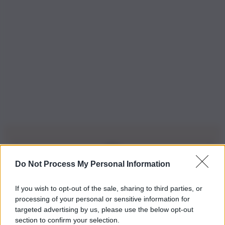
Do Not Process My Personal Information
Iscriviti alla nostra Newsletter
If you wish to opt-out of the sale, sharing to third parties, or
Iscriviti alla nostra newsletter per non perdere le ultime
processing of your personal or sensitive information for
novità
targeted advertising by us, please use the below opt-out
section to confirm your selection.
Iscriviti Ora