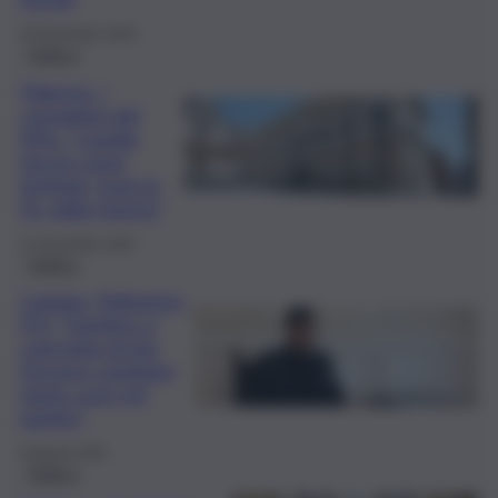
26 Novembre 2025
Politica
Palermo, i
consiglieri del
M5s: “Lagalla
faccia come
Schifani, fuori la
Dc dalla Giunta”
11 Novembre 2025
Politica
Catania, Pellegrino
(FI): “Trantino ci
coinvolga di più.
Devono cambiare
tante cose nel
partito”
9 Agosto 2025
Politica