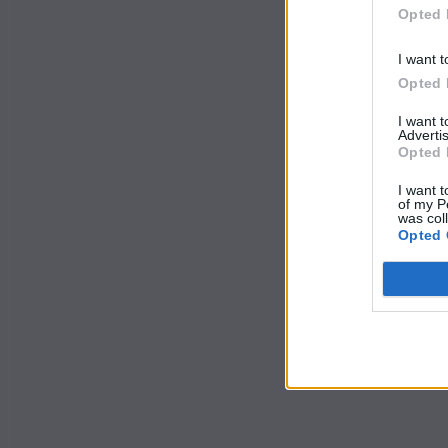
Opted 
I want t
Opted 
I want 
Advertis
Opted 
I want t
of my P
was col
Opted 