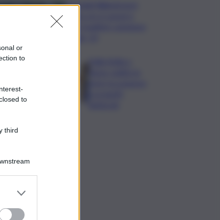
Mondiali Wakeboard:
primo oro è azzurro,
Noa Gualtieri campione
Under 14
sonal or
ection to
Dalla Sicilia a
Roma, politici in
ferie tra urgenze
nterest-
e progetti
closed to
elettorali
 third
Downstream