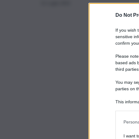
21 Luglio 2023
Do Not Pr
If you wish 
sensitive in
confirm your
Please note
based ads b
third parties
You may sepa
parties on t
This informa
Participants
Persona
I want t