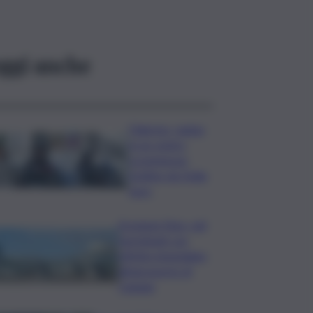
ggi anche
Palermo, rapina
in un centro
scommesse:
bottino da 5mila
euro
Eruzione Etna, voli
ripristinati con
effetto immediato
all’aeroporto di
Catania