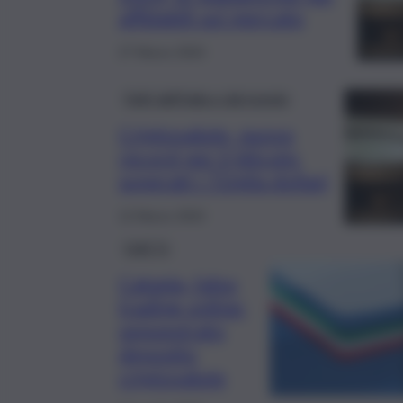
affidabili sul mercato
27 Marzo 2024
Fatti dall’Italia e dal mondo
Criptovalute, nuovo
record per il bitcoin:
superati i 72mila dollari
12 Marzo 2024
QdS Tv
Catania, falso
trading online:
sequestrato
deposito
criptovalute