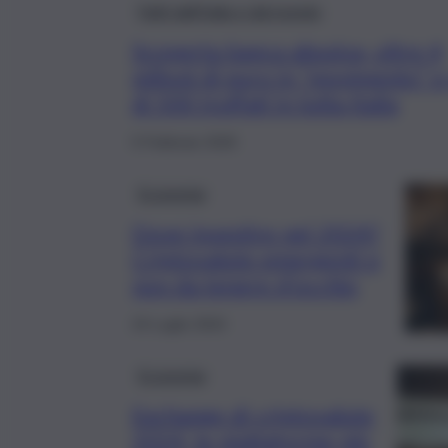
Fatti dall’Italia e dal mondo
Scoperta banca abusiva, oltre 4
milioni di euro in “movimento” e
di 500 truffati in tutta Italia
5 Febbraio 2026
Economia
Dove investire nel 2024?
Criptovalute emergenti e
non da tenere d’occhio
24 Luglio 2024
Economia
Exchange di criptovalute
2024, le piattaforme più