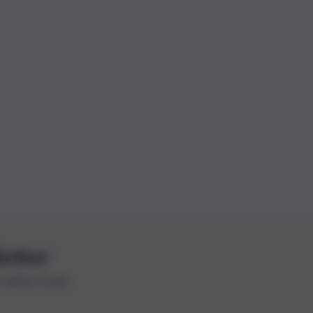
letter
le ultime novità