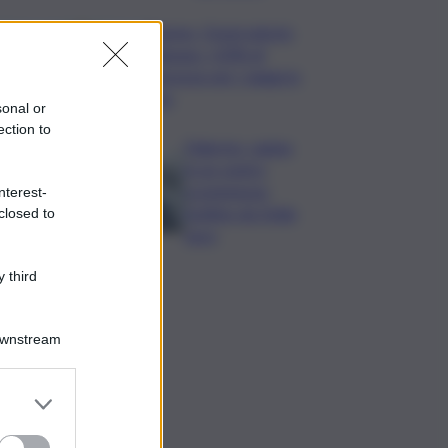
Turismo, Osservatorio
Telepass: +20% di
interesse per i viaggi in
auto
sonal or
ection to
Palermo, rapina
in un centro
scommesse:
nterest-
bottino da 5mila
closed to
euro
 third
Downstream