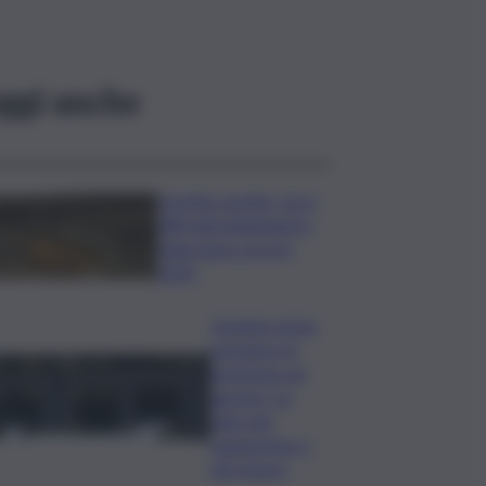
ggi anche
Caretta caretta, circa
280 nidi individuati in
Italia dopo record
2025
Quando arriva
l’assegno di
inclusione ad
agosto? Le
date del
pagamento e
dei rinnovi