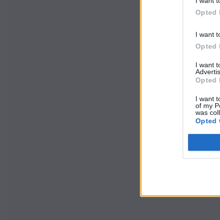
I want t
Opted 
I want t
Opted 
I want 
Advertis
Opted 
I want t
of my P
was col
Opted 