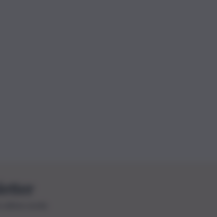
letter
le ultime novità