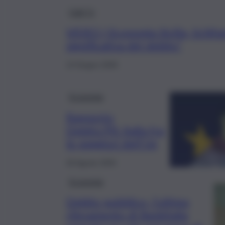
QdS Tv
VIDEO | Economia Sicilia, Schifa
significativa del debito”
13 Giugno 2026
Economia
Rapporto
Debito/Pil: Italia fra
le peggiori dell’Ue
26 Agosto 2025
Economia
Debito pubblico, l’ultimo
rilevamento di Bankitalia