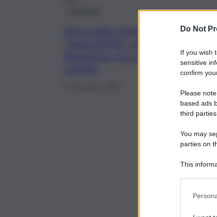
2024
Economia
Approvato emendamento
Do Not Pr
“Salva Sicilia” contro il
If you wish 
disavanzo: ecco cosa
sensitive in
cambia
confirm your
21 Dicembre 2022
Please note
based ads b
third parties
You may sepa
parties on t
This informa
Participants
Persona