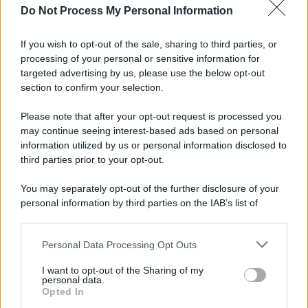
Do Not Process My Personal Information
Iscriviti alla nostra Newsletter
If you wish to opt-out of the sale, sharing to third parties, or
Iscriviti alla nostra newsletter per non perdere le ultime
processing of your personal or sensitive information for
novità
targeted advertising by us, please use the below opt-out
section to confirm your selection.
Iscriviti Ora
Please note that after your opt-out request is processed you
may continue seeing interest-based ads based on personal
information utilized by us or personal information disclosed to
third parties prior to your opt-out.
You may separately opt-out of the further disclosure of your
personal information by third parties on the IAB’s list of
© 2026 | Ediservice s.r.l. 95126 Catania – Via Principe
downstream participants.
Nicola, 22 – P.IVA: 01153210875 – Cciaa Catania n.
Personal Data Processing Opt Outs
This information may also be disclosed by us to third parties
01153210875 – Quotidiano di Sicilia usufruisce dei
on the IAB’s List of Downstream Participants that may further
contributi di cui al D.lgs n. 70/2017
I want to opt-out of the Sharing of my
disclose it to other third parties.
personal data.
Opted In