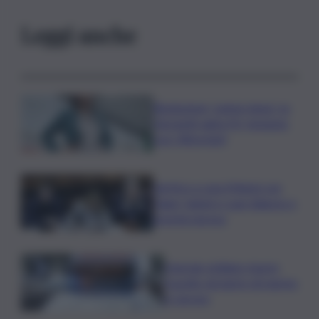
Leggi anche
Risoluzione ‘campo largo’ su
Giorgetti agita Pd, tensione
con i Riformisti
Vertice a casa Meloni con
Tajani, Salvini e Lupi: bilancio e
priorità ripresa
Operaio siciliano muore
travolto da lastre di marmo
a Carrara