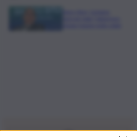
Banco Bpm, Castagna:
Agricole Italia? Valuteremo,
ritengo fusione molto solida