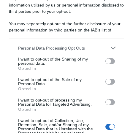
information utilized by us or personal information disclosed to
third parties prior to your opt-out.
You may separately opt-out of the further disclosure of your
personal information by third parties on the IAB’s list of
© 2026 | Ediservice s.r.l. 95126 Catania – Via Principe
downstream participants.
Nicola, 22 – P.IVA: 01153210875 – Cciaa Catania n.
Personal Data Processing Opt Outs
This information may also be disclosed by us to third parties
01153210875 – Quotidiano di Sicilia usufruisce dei
on the IAB’s List of Downstream Participants that may further
contributi di cui al D.lgs n. 70/2017
I want to opt-out of the Sharing of my
disclose it to other third parties.
personal data.
Opted In
I want to opt-out of the Sale of my
Personal Data.
Chi Siamo
Opted In
Fondazione Etica e Valori Marilù Tregua
Fondatore Carlo Alberto Tregua
Lavora con noi
I want to opt-out of processing my
Personal Data for Targeted Advertising.
Gerenza
Opted In
I want to opt-out of Collection, Use,
Retention, Sale, and/or Sharing of my
Personal Data that Is Unrelated with the