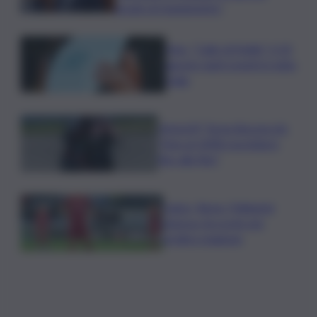
grazie al risanamento”
Vino, “Calici di Stelle”: il 10
agosto tanti eventi in tutta
Italia
MotoGP, Torna Bezzecchi:
“Non al 100% ma lotterò
fino alla fine”
Calcio, Roma, Pellegrini
rinnova. Accordo per
un’altra stagione