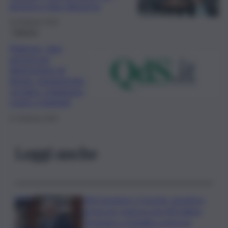
arresto e due denunce
16 Febbraio 2026
Palermo
Palermo, due
arresti per
detenzione di
droga: sequestrata
cocaina, marijuana,
crack e hashish
11 Febbraio 2026
Leggi anche
Ddl Coesione e Crescita, semaforo
verde per manovra da 200 milioni:
“Sostegno a famiglie e imprese