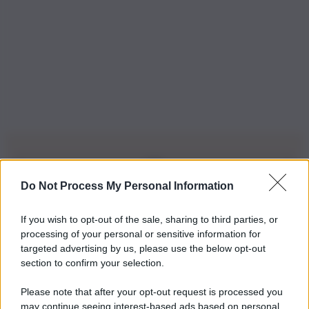
Do Not Process My Personal Information
Iscriviti alla nostra Newsletter
If you wish to opt-out of the sale, sharing to third parties, or
Iscriviti alla nostra newsletter per non perdere le ultime
processing of your personal or sensitive information for
novità
targeted advertising by us, please use the below opt-out
section to confirm your selection.
Iscriviti Ora
Please note that after your opt-out request is processed you
may continue seeing interest-based ads based on personal