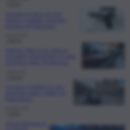
Ragusa
Fermato in auto con una
pistola e hashish, arrestato
giovane nel Ragusano
18 Aprile 2026
Palermo
Palermo, blitz in un palazzo
occupato: sequestrato un chilo
di droga e oltre 50 denunce
1 Aprile 2026
Province
Cocaina e hashish in casa:
arrestati madre e figlio nel
Palermitano
16 Marzo 2026
Catania
Droga nascosta in
un garage