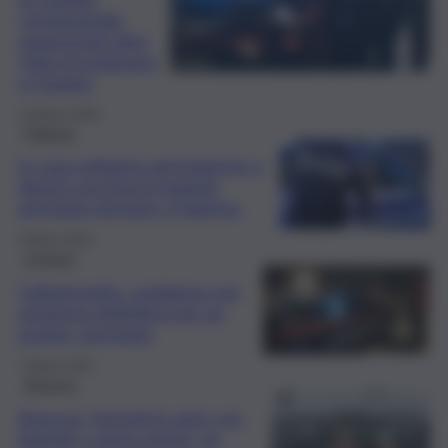
condominiale,
sequestrati oltre
15kg di marijuana
a Catania
13 Marzo 2026
Palermo
In casa settanta armi bianche e
dentro una borsa hashish:
arrestato giovane a Palermo
9 Marzo 2026
Cronaca
Caltanissetta, condanna con
sentenza definitiva per un
pusher: arrestato
7 Marzo 2026
Siracusa
Siracusa, fermati in auto con
hashish e arma cinese: un