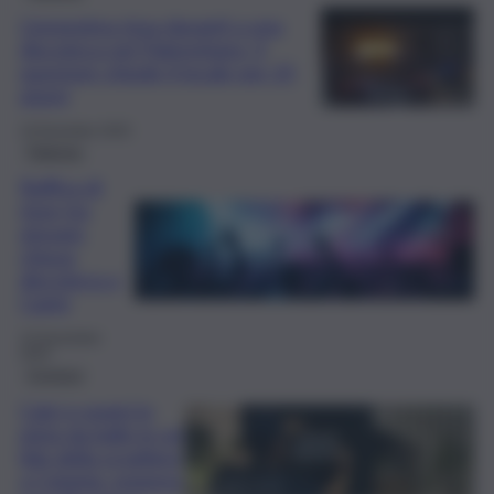
L’ennesima rissa davanti a una
discoteca nel Palermitano, il
questore chiude il locale per 25
giorni
19 Dicembre 2025
Palermo
Raffica di
risse tra
giovani:
chiusa
discoteca a
Carini
15 Novembre
2025
Cronaca
Calci e pugni in
pista da ballo in un
lido della scogliera
a Catania: sospesa