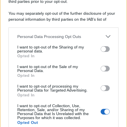
third parties prior to your opt-out.
You may separately opt-out of the further disclosure of your
personal information by third parties on the IAB’s list of
© 2026 | Ediservice s.r.l. 95126 Catania – Via Principe
downstream participants.
Nicola, 22 – P.IVA: 01153210875 – Cciaa Catania n.
Personal Data Processing Opt Outs
This information may also be disclosed by us to third parties
01153210875 – Quotidiano di Sicilia usufruisce dei
on the IAB’s List of Downstream Participants that may further
contributi di cui al D.lgs n. 70/2017
I want to opt-out of the Sharing of my
disclose it to other third parties.
personal data.
Opted In
I want to opt-out of the Sale of my
Personal Data.
Chi Siamo
Opted In
Fondazione Etica e Valori Marilù Tregua
Fondatore Carlo Alberto Tregua
Lavora con noi
I want to opt-out of processing my
Personal Data for Targeted Advertising.
Gerenza
Opted In
I want to opt-out of Collection, Use,
Retention, Sale, and/or Sharing of my
Personal Data that Is Unrelated with the
Purposes for which it was collected.
Opted Out
Scarica l’app