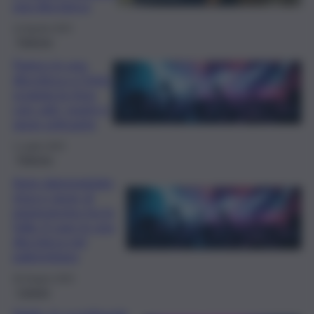
una discoteca
14 Agosto 2025
Palermo
Panico in una
discoteca a Cinisi:
scoppia la rissa
con calci, pugni e
spray urticante
1 Luglio 2025
Palermo
Auto danneggiate,
rissa e spray al
peperoncino tra la
folla: il caos in una
discoteca nel
palermitano
30 Giugno 2025
Catania