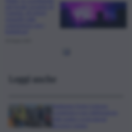
Mafia, le scorribande
nel locale Levante di
Catania: gli eterni
sospetti sulla
connivenza con i
buttafuori
28 Giugno 2025
1
2
Leggi anche
Raddoppio Ponte Corleone,
completato il varo dell’impalcato
delle quattro corsie laterali
direzione Catania