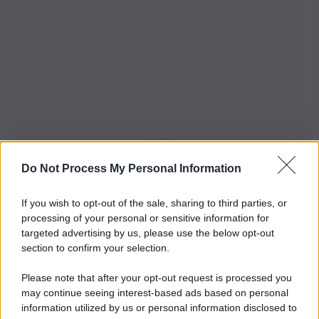
Do Not Process My Personal Information
Iscriviti alla nostra Newsletter
If you wish to opt-out of the sale, sharing to third parties, or
Iscriviti alla nostra newsletter per non perdere le ultime
processing of your personal or sensitive information for
novità
targeted advertising by us, please use the below opt-out
section to confirm your selection.
Iscriviti Ora
Please note that after your opt-out request is processed you
may continue seeing interest-based ads based on personal
information utilized by us or personal information disclosed to