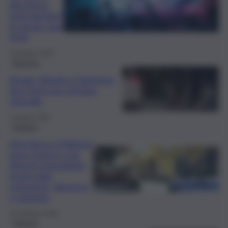
discoteca,
spari durante
la serata: due
feriti
28 Giugno 2026
Messina
Strage sfiorata a Taormina:
due fermi per tentato
omicidio
4 Giugno 2026
Palermo
Discoteca a Palermo
poco sicura e con
diverse irregolarità:
locali sotto
sequestro, denunce
e sanzioni
25 Febbraio 2026
Palermo