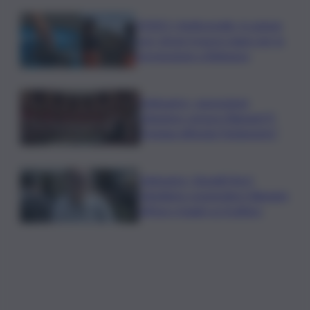
VIDEO | Antincendio, in azione
con i droni: il nuovo piano per la
prevenzione a Belpasso
Delmastro, opposizioni
chiedono censura Bignami.”E
Fontana difenda Parlamento”
Delmastro, Bonelli (Avs):
chiediamo sospendere Bignami,
offese e bugie su Scalfaro