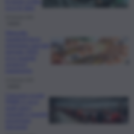
le prove scritte:
ecco le date
30 Gennaio 2025
Lavoro
Stipendio
supplenti brevi,
emissione speciale
gennaio 2025:
ecco quando
avverrà il
pagamento
14 Gennaio 2025
Lavoro
Concorso scuola
PNRR 2: ecco
quali sono i
requisiti e quando
presentare
domanda