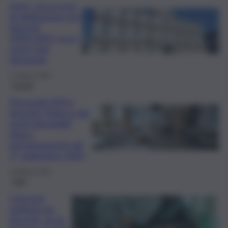
Unict, via ai corsi
di abilitazione per
docenti
2024/2025: ecco
come fare
domanda
17 Marzo 2025
Scuola
Personale ATA e
docenti: l’elenco dei
posti disponibili
dopo i
pensionamenti dal
1° settembre 2025
13 Marzo 2025
Fatti
Concorsi
ordinari per
docenti, al via