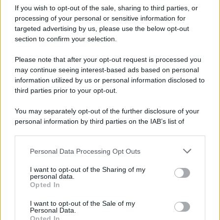
Iscriviti alla nostra Newsletter
If you wish to opt-out of the sale, sharing to third parties, or
Iscriviti alla nostra newsletter per non perdere le ultime
processing of your personal or sensitive information for
novità
targeted advertising by us, please use the below opt-out
section to confirm your selection.
Iscriviti Ora
Please note that after your opt-out request is processed you
may continue seeing interest-based ads based on personal
information utilized by us or personal information disclosed to
third parties prior to your opt-out.
You may separately opt-out of the further disclosure of your
personal information by third parties on the IAB’s list of
© 2026 | Ediservice s.r.l. 95126 Catania – Via Principe
downstream participants.
Nicola, 22 – P.IVA: 01153210875 – Cciaa Catania n.
Personal Data Processing Opt Outs
This information may also be disclosed by us to third parties
01153210875 – Quotidiano di Sicilia usufruisce dei
on the IAB’s List of Downstream Participants that may further
contributi di cui al D.lgs n. 70/2017
I want to opt-out of the Sharing of my
disclose it to other third parties.
personal data.
Opted In
I want to opt-out of the Sale of my
Personal Data.
Chi Siamo
Opted In