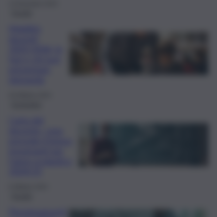
13 Dicembre 2024
Scuola
Mobilità
docenti
2025/2026, le
fasi e chi può
presentare
domanda
29 Ottobre 2024
Economia
Carta del
docente, cosa
prevede il bonus
insegnanti per
l’anno scolastico
2024/25
8 Ottobre 2024
Scuola
Pensionamenti