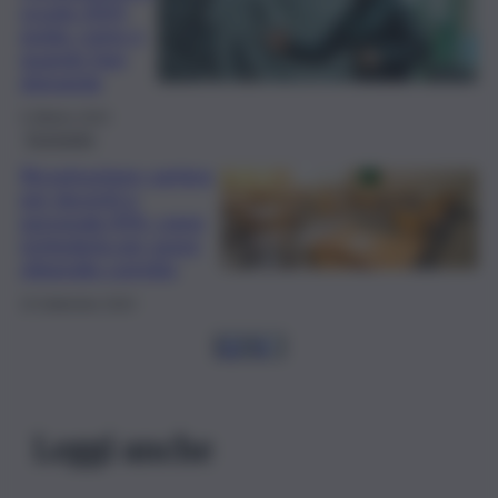
scuola 2025,
guida: come e
quando fare
domanda
4 Ottobre 2024
Economia
Ricostruzione carriera
per docenti e
personale ATA: come
richiederla per avere
stipendio corretto
10 Settembre 2024
1
2
3
4
…
Leggi anche