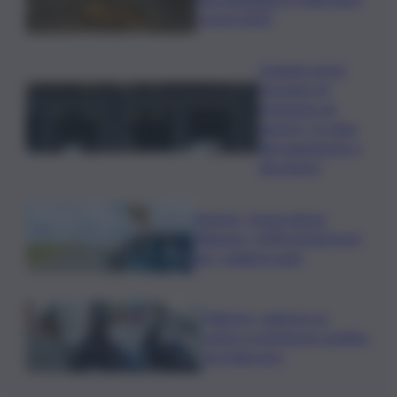
record 2025
Quando arriva
l’assegno di
inclusione ad
agosto? Le date
del pagamento e
dei rinnovi
Turismo, Osservatorio
Telepass: +20% di interesse
per i viaggi in auto
Palermo, rapina in un
centro scommesse: bottino
da 5mila euro