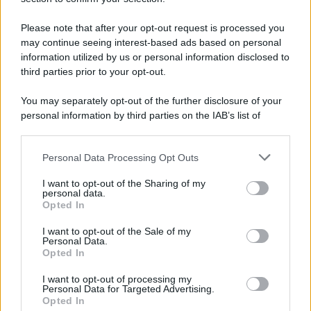
Iscriviti Ora
Please note that after your opt-out request is processed you
may continue seeing interest-based ads based on personal
information utilized by us or personal information disclosed to
third parties prior to your opt-out.
You may separately opt-out of the further disclosure of your
personal information by third parties on the IAB’s list of
© 2026 | Ediservice s.r.l. 95126 Catania – Via Principe
downstream participants.
Nicola, 22 – P.IVA: 01153210875 – Cciaa Catania n.
Personal Data Processing Opt Outs
This information may also be disclosed by us to third parties
01153210875 – Quotidiano di Sicilia usufruisce dei
on the IAB’s List of Downstream Participants that may further
contributi di cui al D.lgs n. 70/2017
I want to opt-out of the Sharing of my
disclose it to other third parties.
personal data.
Opted In
I want to opt-out of the Sale of my
Personal Data.
Chi Siamo
Opted In
Fondazione Etica e Valori Marilù Tregua
Fondatore Carlo Alberto Tregua
Lavora con noi
I want to opt-out of processing my
Personal Data for Targeted Advertising.
Gerenza
Opted In