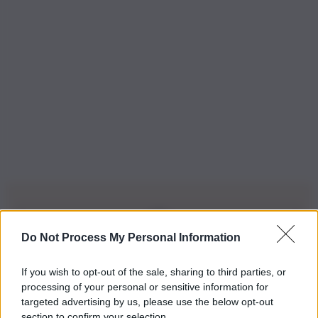
Do Not Process My Personal Information
Iscriviti alla nostra Newsletter
If you wish to opt-out of the sale, sharing to third parties, or
Iscriviti alla nostra newsletter per non perdere le ultime
processing of your personal or sensitive information for
novità
targeted advertising by us, please use the below opt-out
section to confirm your selection.