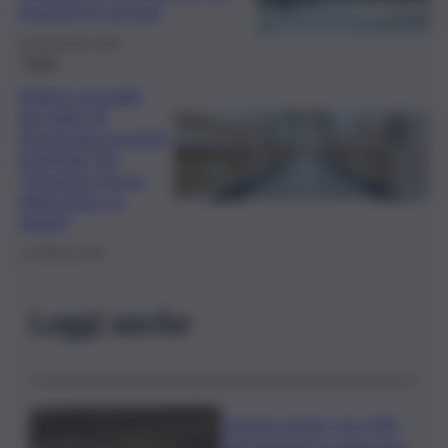
respinte le accuse
11 Novembre 2025
Sicilia
Pulizie ospedali,
l’en plein di
Dussmann nei lotti
regionali. Pd:
“Governo faccia
attenzione su
sanità”
14 Ottobre 2025
Leggi anche
Caretta caretta, circa 280
nidi individuati in Italia dopo