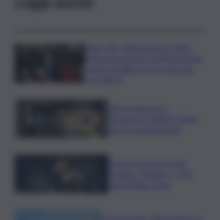
Leggi anche
Super Zes, integrazione credito
d’imposta: governo Schifani stanzia
i primi 10 milioni: ok al protocollo
con Meloni
Intesa Sanpaolo: a
Ferragosto Gallerie d’Italia
aperte gratuitamente
Time in Jazz al via: Amii
Stewart, Diodato e i 100
anni di Miles Davis
Eruzione Etna, all’aeroporto di