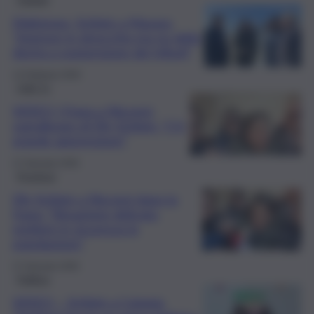
Maltempo, Schlein a Mazara:
“Imprese in ginocchio ma no della
destra a sospensione dei tributi”
12 Febbraio 2026
QdS Tv
VIDEO | Frana a Niscemi,
sopralluogo di Elly Schlein: “C’è
grande apprensione”
27 Gennaio 2026
Province
Elly Schlein a Niscemi dopo la
frana: “Situazione delicata,
mettere in sicurezza la
popolazione”
27 Gennaio 2026
Politica
VIDEO – Schlein a Catania: