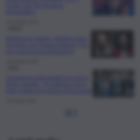
Conte non gli prenda la
bertinottite”
14 Novembre 2025
Politica
Violenza su donne, Schlein posta
una foto con Giorgia Meloni: “Sì a
una norma importantissima”
13 Novembre 2025
Sicilia
L’inchiesta sugli appalti truccati in
Sicilia, Schlein: “Il problema non è
solo Cuffaro ma anche chi la guida”
7 Novembre 2025
1
2
…