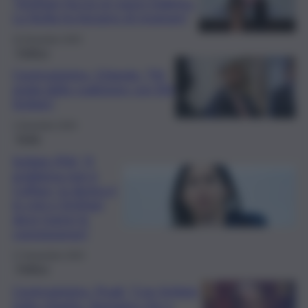
“Schifani faccia un passo indietro.
La Sicilia ha bisogno di respirare”
15 Dicembre 2025
Politica
Centrosinistra, Orlando: “Pd
guida della coalizione con Elly
Schlein”
1 Dicembre 2025
Sicilia
Schlein (Pd): “Il
problema non è
Cuffaro, la destra è
in crisi e Schifani
deve trarne le
conseguenze”
17 Novembre 2025
Politica
Centrosinistra, Prodi: “Con Schlein
tutto chiarito. Speriamo che a