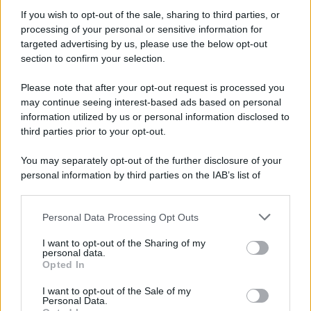
Iscriviti alla nostra Newsletter
If you wish to opt-out of the sale, sharing to third parties, or
Iscriviti alla nostra newsletter per non perdere le ultime
processing of your personal or sensitive information for
novità
targeted advertising by us, please use the below opt-out
section to confirm your selection.
Iscriviti Ora
Please note that after your opt-out request is processed you
may continue seeing interest-based ads based on personal
information utilized by us or personal information disclosed to
third parties prior to your opt-out.
You may separately opt-out of the further disclosure of your
personal information by third parties on the IAB’s list of
© 2026 | Ediservice s.r.l. 95126 Catania – Via Principe
downstream participants.
Nicola, 22 – P.IVA: 01153210875 – Cciaa Catania n.
Personal Data Processing Opt Outs
This information may also be disclosed by us to third parties
01153210875 – Quotidiano di Sicilia usufruisce dei
on the IAB’s List of Downstream Participants that may further
contributi di cui al D.lgs n. 70/2017
I want to opt-out of the Sharing of my
disclose it to other third parties.
personal data.
Opted In
I want to opt-out of the Sale of my
Personal Data.
Chi Siamo