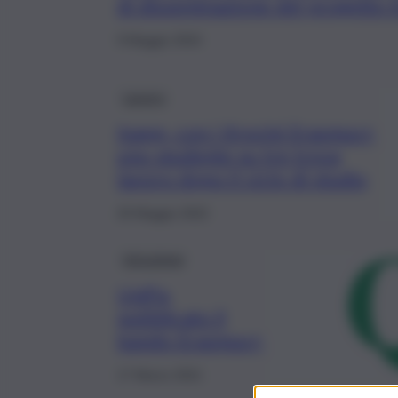
di disseminazione del progetto
9 Maggio 2024
Lavoro
Inapp, con i tirocini Erasmus+
uno studente su tre trova
lavoro dopo il ciclo di studio
20 Maggio 2022
Istruzione
UniPa,
pubblicato il
bando Erasmus+
17 Marzo 2021