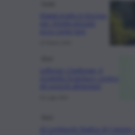
Scuola
Viaggi gratis in Europa
per 35mila giovani:
ecco come fare
22 Ottobre 2024
Brevi
Leftover Challenge, il
progetto Erasmus+ contro
gli sprechi alimentari
25 Luglio 2024
Brevi
Al Lombardo Radice di Catania, 