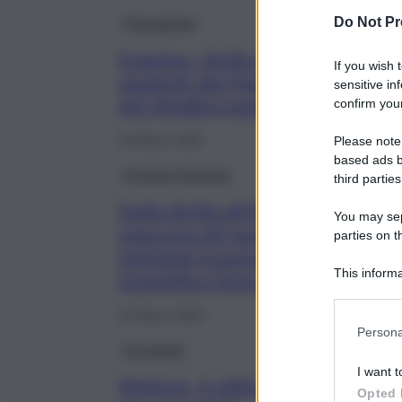
Formazione
Do Not Pr
Erasmus, Sicilia apre a
If you wish 
studenti dei Paesi del sud
sensitive in
del Mediterraneo
confirm your
16 Marzo 2021
Please note
based ads b
Scrivere l’energia
third parties
Dalla Sicilia all’Europa, i robot 
You may sepa
uniscono gli studenti. Progetto d
parties on t
twinning-Erasmus+ al Liceo
This informa
Scientifico Enrico Fermi Ragusa
Participants
14 Marzo 2020
Persona
Economia
I want t
Regione, 6 milioni
Opted 