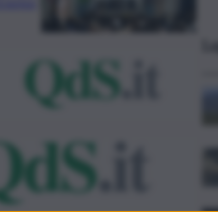
 Erasmus
Le