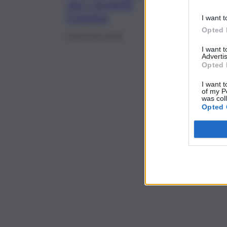
per i progetti
Erasmus
I want t
Opted 
6 Dicembre 2019
I want 
Advertis
Opted 
I want t
of my P
was col
Opted 