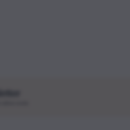
letter
le ultime novità