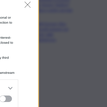
film Totorici “Ketticé”,
Bellucci ospite speciale
sonal or
ection to
Tuffi Europei, Elisa
Cosetti argento nel
‘volo’ dalla
nterest-
piattaforma
closed to
 third
Downstream