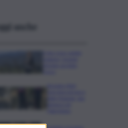
ggi anche
Il vino rosso cambia
stagione, Grassini:
d’estate servitelo
fresco
Bruciano rifiuti
pericolosi nel parco
delle Madonie, due
denunce nel
Palermitano
Presentato a Locarno