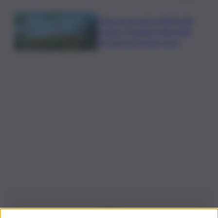
Etna senza sosta: attività dal
cratere Voragine nella notte,
eruzione ancora in corso