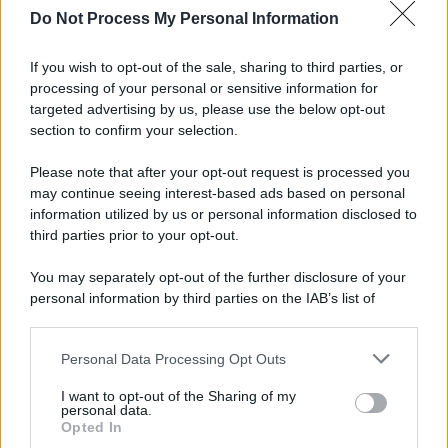
Do Not Process My Personal Information
Iscriviti alla nostra Newsletter
If you wish to opt-out of the sale, sharing to third parties, or
Iscriviti alla nostra newsletter per non perdere le ultime
processing of your personal or sensitive information for
novità
targeted advertising by us, please use the below opt-out
section to confirm your selection.
Iscriviti Ora
Please note that after your opt-out request is processed you
may continue seeing interest-based ads based on personal
information utilized by us or personal information disclosed to
third parties prior to your opt-out.
You may separately opt-out of the further disclosure of your
personal information by third parties on the IAB’s list of
© 2026 | Ediservice s.r.l. 95126 Catania – Via Principe
downstream participants.
Nicola, 22 – P.IVA: 01153210875 – Cciaa Catania n.
Personal Data Processing Opt Outs
This information may also be disclosed by us to third parties
01153210875 – Quotidiano di Sicilia usufruisce dei
on the IAB’s List of Downstream Participants that may further
contributi di cui al D.lgs n. 70/2017
I want to opt-out of the Sharing of my
disclose it to other third parties.
personal data.
Opted In