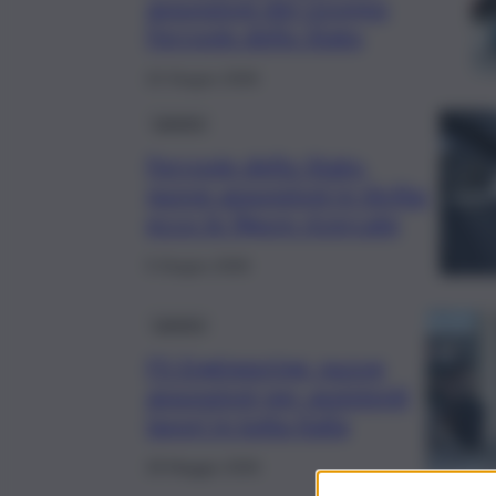
assunzioni del Gruppo
Ferrovie dello Stato
22 Giugno 2026
Lavoro
Ferrovie dello Stato,
nuove assunzioni in Sicilia:
ecco le figure ricercate
5 Giugno 2026
Lavoro
FS Engineering: nuove
assunzioni per assistenti
lavori in tutta Italia
28 Maggio 2026