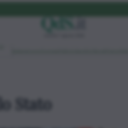
venerdì 7 agosto 2026
Ambiente
Lavoro
Economia
Politica
Cultura
Dai Mercati
Podcast
Vid
lo Stato