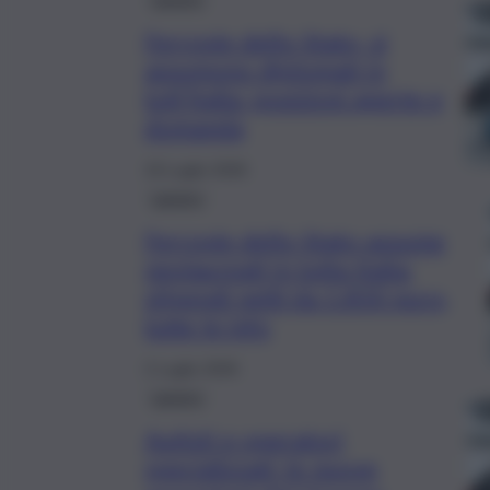
Ferrovie dello Stato, si
assumono diplomati in
tutt’Italia: posizioni aperte e
domanda
19 Luglio 2026
Lavoro
Ferrovie dello Stato assume
neolaureati in tutta Italia:
stipendi netti da 1.830 euro,
tutte le info
2 Luglio 2026
Lavoro
Autisti e operatori
specializzati: le nuove