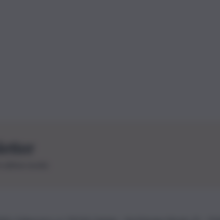
letter
le ultime novità