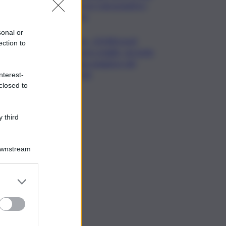
per le 5 più grandi in I
sem
sonal or
Usa, -23.000 posti
ection to
lavoro a luglio, secondo
dato peggiore del
2026
nterest-
closed to
 third
Downstream