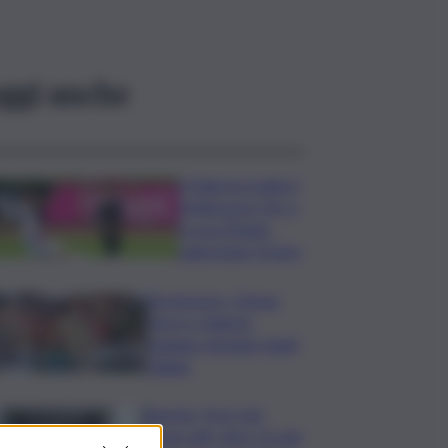
ggi anche
Il Palermo batte il
Melbourne City e
fa suo l’Anglo-
palermitan Trophy
Enoturismo, Cinque
Terre e Salento
guidano desideri degli
italiani
Banche, First Cisl:
boom utili, oltre 15 mln