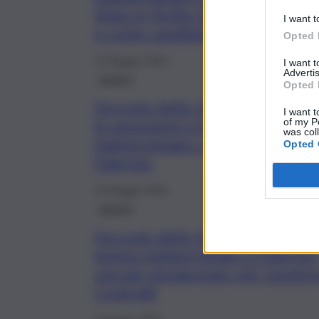
Stato in Sicilia: le posizioni aper
I want t
e come candidarsi
Opted 
13 Maggio 2026
I want 
Advertis
Lavoro
Opted 
Ferrovie dello Stato, partono
I want t
le assunzioni a tempo
of my P
was col
indeterminato: chance anche a
Opted 
Palermo
10 Maggio 2026
Lavoro
Ferrovie dello Stato assume a
tempo indeterminato a Palermo
cercasi neolaureato per Gestio
Contratti