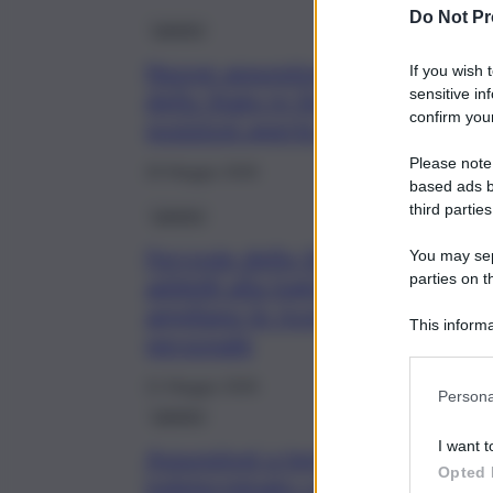
Do Not Pr
Lavoro
Nuove assunzioni di Ferrovie
If you wish 
sensitive in
dello Stato in Sicilia: le
confirm your
posizioni aperte e i requisiti
Please note
26 Maggio 2026
based ads b
third parties
Lavoro
Ferrovie dello Stato assume
You may sepa
parties on t
addetti alla logistica: si
ampliano le ricerche di
This informa
personale
Participants
21 Maggio 2026
Persona
Lavoro
I want t
Assunzioni a tempo
Opted 
indeterminato con Ferrovie dell