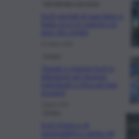
Fatti dall’Italia e dal mondo
Furti parziali di macchine in
Italia: ecco le regioni e le
auto più colpite
21 Ottobre 2025
Cronaca
Tentati e ripetuti furti in
abitazioni nel nisseno:
individuati e bloccati due
stranieri
5 Agosto 2025
Cronaca
Furti d’auto e di
monopattini e rapine nei