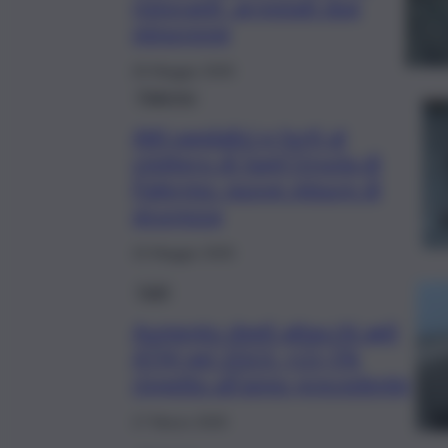
ristoranti, arrestati due
minorenni
20 Maggio 2025
Palermo
Atti vandalici e furti al
cimitero di Sant’Orsola di
Palermo: nuove misure di
sicurezza
15 Maggio 2025
Fatti
Aumento degli attacchi agli
ATM nel 2023: +21,5%
rispetto all’anno precedente
17 Marzo 2025