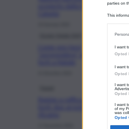
parties on t
scoperto dalla Polizia a
Catania
This informa
Participants
19 Gennaio 2025
Persona
Dossier Natale 2024
Come non farsi
I want t
“sorprendere” dai
Opted 
furti a Natale
I want t
21 Dicembre 2024
Opted 
I want 
Trapani
Advertis
Opted 
Rapine a raffica e
I want t
furti: due arresti ad
of my P
was col
Alcamo
Opted 
17 Novembre 2024