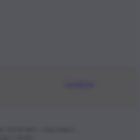
Iscriviti Ora
.IVA: 01153210875 – Cciaa Catania n.
 D.lgs n. 70/2017