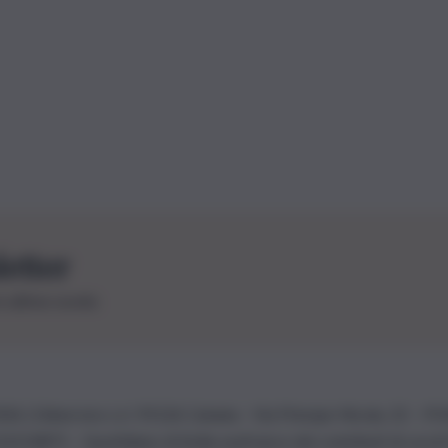
letter
le ultime novità
26 | Ediservice s.r.l. 95126 Catania – Via Principe Nicola, 22 – P
3210875 – Quotidiano di Sicilia usufruisce dei contributi di cui al