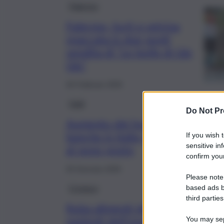
Palermo
Palermo, furti e vetrina
spaccata in due punti
vendita di “Le bolle di Giù
Giù”
26 Febbraio 2025
Fatti
Do Not Pr
Aumento dei furti alle
banche in Italia, la Sicilia
If you wish 
sensitive in
al nono posto
confirm your
20 Gennaio 2025
Please note
Cronaca
based ads b
third parties
Ruba alimenti destinati ai
pazienti dell’ospedale, uomo
You may sepa