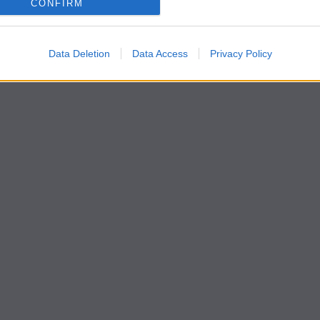
CONFIRM
1
2
3
…
Data Deletion
Data Access
Privacy Policy