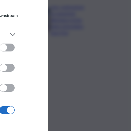
Usa, contrazione
occupazione
Downstream
allontana rischio
rialzo immediato
tassi Fed