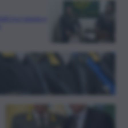
atti tra Catania e
o