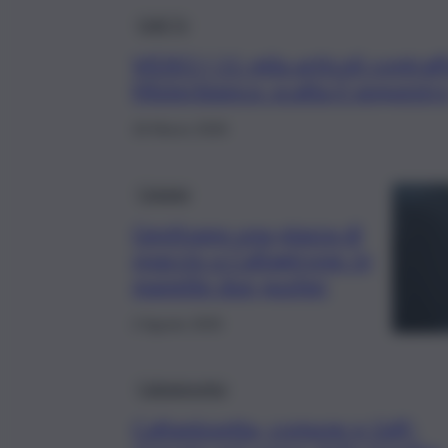
QdS Tv
VIDEO | 11 mila articoli contraff
Misterbianco: scatta il sequestr
18 Marzo 2026
Catania
Gestivano una piazza di
spaccio a Caltagirone: in
manette due pusher
2 Agosto 2025
Caltanissetta
Caltanissetta, comune e GdF: