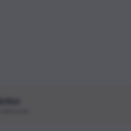
letter
le ultime novità