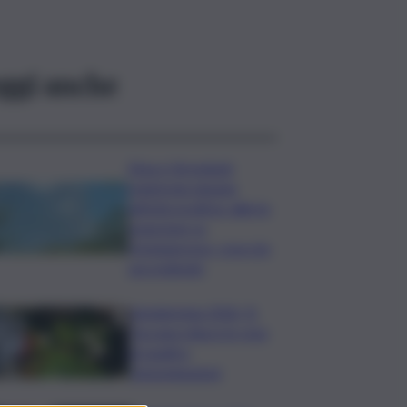
ggi anche
Etna e Stromboli,
registrata doppia
attività eruttiva: allerta
arancione su
Fontanarossa, cosa sta
succedendo
Vendemmia 2026, R.
Toscana riduce le rese
di quattro
Denominazioni