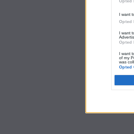
Opted 
I want t
Opted 
I want 
Advertis
Opted 
I want t
of my P
was col
Opted 