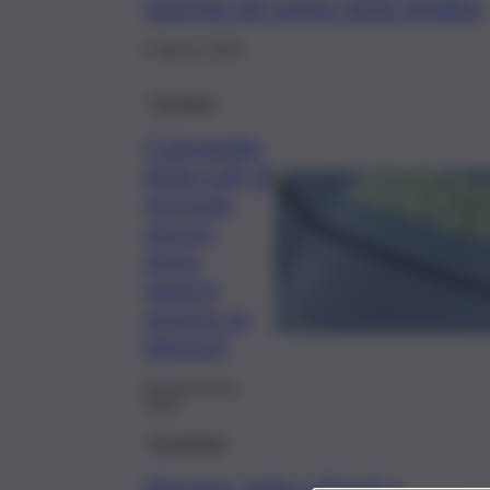
sinergia nel segno della legalità
8 Agosto 2024
Cronaca
Colonnello
della GdF di
Acireale
muore
dopo
malore
mentre fa
kitesurf
26 Novembre
2023
Economia
Messina, lotta a illeciti e