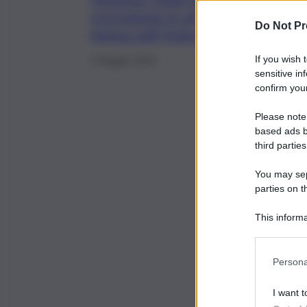
corruzione in appalti pubblici,
Do Not Pr
intesa Gdf-Autorità portuale
If you wish 
4 Maggio 2023
sensitive in
confirm your
Please note
based ads b
third parties
You may sepa
parties on t
This informa
Participants
Persona
I want t